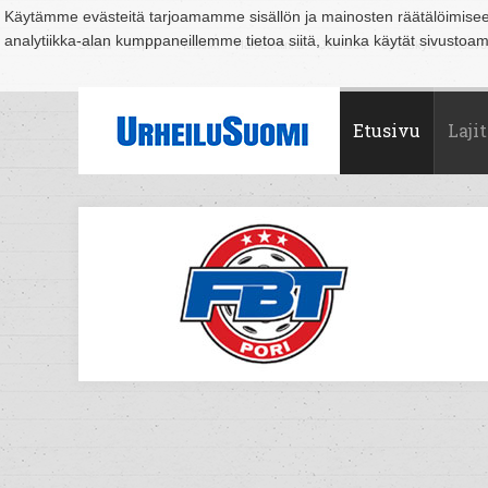
Käytämme evästeitä tarjoamamme sisällön ja mainosten räätälöimise
analytiikka-alan kumppaneillemme tietoa siitä, kuinka käytät sivusto
Suomi
Espoo
Helsinki
Hämeenlinna
Joensuu
Jyväskylä
Kouvo
Etusivu
Lajit