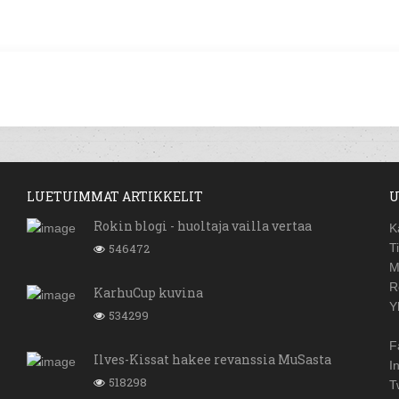
LUETUIMMAT ARTIKKELIT
U
Rokin blogi - huoltaja vailla vertaa
K
546472
T
M
R
KarhuCup kuvina
Y
534299
F
Ilves-Kissat hakee revanssia MuSasta
I
518298
T