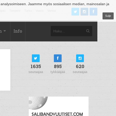
 analysoimiseen. Jaamme myös sosiaalisen median, mainosalan ja
äjoki
Tampere
Turku
Vaasa
Vantaa
Sulje
m
Info
1635
895
620
seuraajaa
tykkääjää
seuraajaa