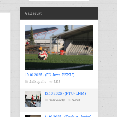
Galleriat
19.10.2025 - (FC Jazz-PKKU)
Jalkapallo
5318
12.10.2025 - (PTU-LNM)
Salibandy
5458
11.10.2025 - (Karhut-Josba)