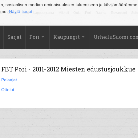
en, sosiaalisen median ominaisuuksien tukemiseen ja kävijämäärämme
amme.
Näytä tiedot
la
Kuopio
Lahti
Lappeenranta
Mikkeli
Oulu
Pori
Rauma
Rovaniemi
Sein
Sarjat
Pori
Kaupungit
UrheiluSuomi.co
FBT Pori - 2011-2012 Miesten edustusjoukkue
Pelaajat
Ottelut