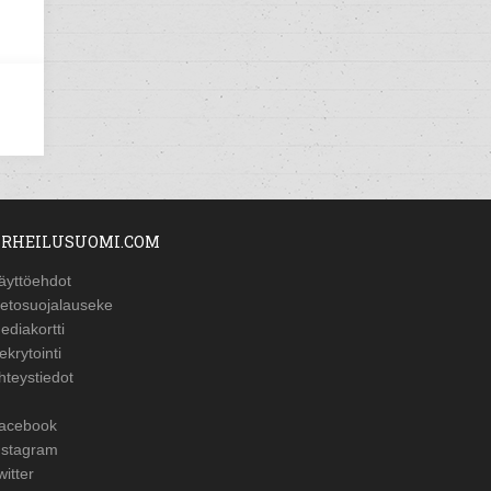
RHEILUSUOMI.COM
äyttöehdot
ietosuojalauseke
ediakortti
ekrytointi
hteystiedot
acebook
nstagram
witter