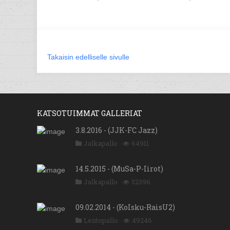
Takaisin edelliselle sivulle
KATSOTUIMMAT GALLERIAT
3.8.2016 - (JJK-FC Jazz)
Jalkapallo
64911
14.5.2015 - (MuSa-P-Iirot)
Jalkapallo
52396
09.02.2014 - (KoIsku-RaisU2)
Lentopallo
49246