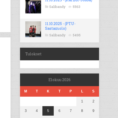
Salibandy
5563
11.10.2025 - (PTU-
Sastamolo)
Salibandy
5495
Tulokset
Elokuu 2026
M
T
K
T
P
L
S
1
2
3
4
5
6
7
8
9