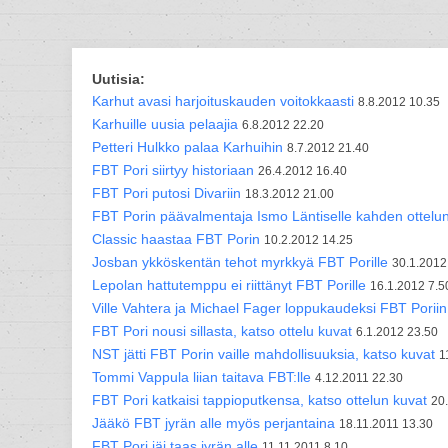
Uutisia:
Karhut avasi harjoituskauden voitokkaasti
8.8.2012 10.35
Karhuille uusia pelaajia
6.8.2012 22.20
Petteri Hulkko palaa Karhuihin
8.7.2012 21.40
FBT Pori siirtyy historiaan
26.4.2012 16.40
FBT Pori putosi Divariin
18.3.2012 21.00
FBT Porin päävalmentaja Ismo Läntiselle kahden ottelun k
Classic haastaa FBT Porin
10.2.2012 14.25
Josban ykköskentän tehot myrkkyä FBT Porille
30.1.2012
Lepolan hattutemppu ei riittänyt FBT Porille
16.1.2012 7.5
Ville Vahtera ja Michael Fager loppukaudeksi FBT Poriin
FBT Pori nousi sillasta, katso ottelu kuvat
6.1.2012 23.50
NST jätti FBT Porin vaille mahdollisuuksia, katso kuvat
1
Tommi Vappula liian taitava FBT:lle
4.12.2011 22.30
FBT Pori katkaisi tappioputkensa, katso ottelun kuvat
20
Jääkö FBT jyrän alle myös perjantaina
18.11.2011 13.30
FBT Pori jäi taas jyrän alle
11.11.2011 8.10