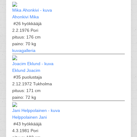
Ahonkivi Mika
#26
hyökkääjä
2.2.1976 Pori
pituus: 176 cm
paino: 70 kg
kuvagalleria
Eklund Joacim
#35
puolustaja
2.12.1972 Tukholma
pituus: 171 cm
paino: 72 kg
Helppolainen Jani
#43
hyökkääjä
4.3.1981 Pori