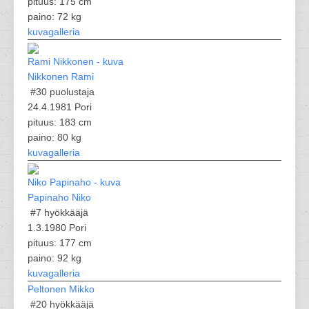
pituus: 175 cm
paino: 72 kg
kuvagalleria
Nikkonen Rami
#30
puolustaja
24.4.1981 Pori
pituus: 183 cm
paino: 80 kg
kuvagalleria
Papinaho Niko
#7
hyökkääjä
1.3.1980 Pori
pituus: 177 cm
paino: 92 kg
kuvagalleria
Peltonen Mikko
#20
hyökkääjä