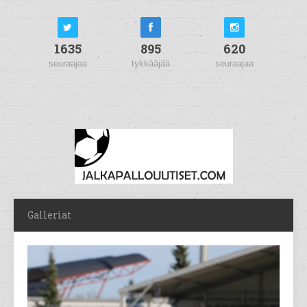
1635
895
620
seuraajaa
tykkääjää
seuraajaa
Galleriat