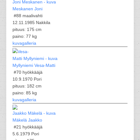
Meskanen Joni
#88
maalivahti
12.11.1985 Nakkila
pituus: 175 cm
paino: 77 kg
kuvagalleria
Myllyniemi Vesa-Matti
#70
hyökkääjä
10.9.1970 Pori
pituus: 182 cm
paino: 85 kg
kuvagalleria
Mäkelä Jaakko
#21
hyökkääjä
5.6.1979 Pori