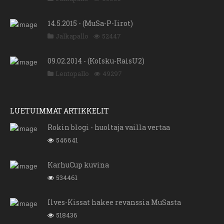
14.5.2015 - (MuSa-P-Iirot)
Jalkapallo
52447
09.02.2014 - (KoIsku-RaisU2)
Lentopallo
49297
LUETUIMMAT ARTIKKELIT
Rokin blogi - huoltaja vailla vertaa
546641
KarhuCup kuvina
534461
Ilves-Kissat hakee revanssia MuSasta
518436