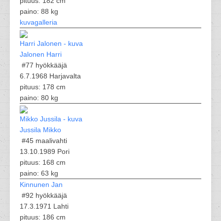
pituus: 182 cm
paino: 88 kg
kuvagalleria
Jalonen Harri
#77
hyökkääjä
6.7.1968 Harjavalta
pituus: 178 cm
paino: 80 kg
Jussila Mikko
#45
maalivahti
13.10.1989 Pori
pituus: 168 cm
paino: 63 kg
Kinnunen Jan
#92
hyökkääjä
17.3.1971 Lahti
pituus: 186 cm