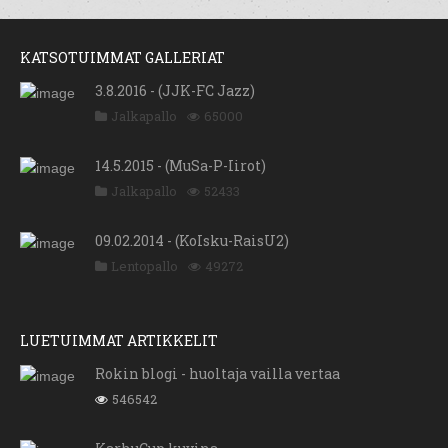
KATSOTUIMMAT GALLERIAT
3.8.2016 - (JJK-FC Jazz)
Jalkapallo
65000
14.5.2015 - (MuSa-P-Iirot)
Jalkapallo
52433
09.02.2014 - (KoIsku-RaisU2)
Lentopallo
49272
LUETUIMMAT ARTIKKELIT
Rokin blogi - huoltaja vailla vertaa
546542