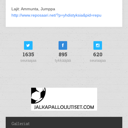
Lajit: Ammunta, Jumppa
http://www.reposaari.net/?p=yhdistyksia&pid=repu
1635
895
620
seuraajaa
tykkääjää
seuraajaa
Galleriat