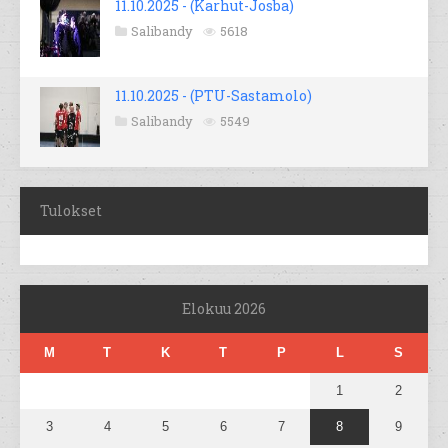
11.10.2025 - (Karhut-Josba)
Salibandy
5618
11.10.2025 - (PTU-Sastamolo)
Salibandy
5549
Tulokset
Elokuu 2026
M
T
K
T
P
L
S
1
2
3
4
5
6
7
8
9