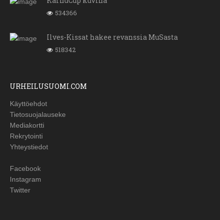
KarhuCup kuvina
534366
Ilves-Kissat hakee revanssia MuSasta
518342
URHEILUSUOMI.COM
Käyttöehdot
Tietosuojalauseke
Mediakortti
Rekrytointi
Yhteystiedot
Facebook
Instagram
Twitter