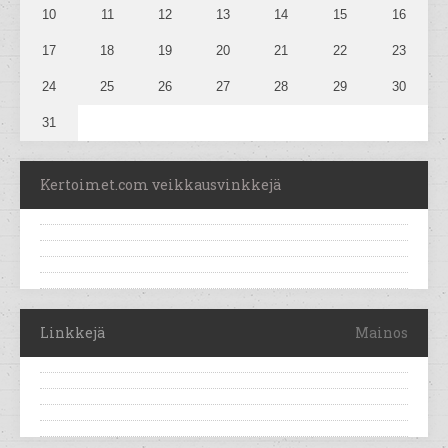
10
11
12
13
14
15
16
17
18
19
20
21
22
23
24
25
26
27
28
29
30
31
Kertoimet.com veikkausvinkkejä
Linkkejä
Mainos