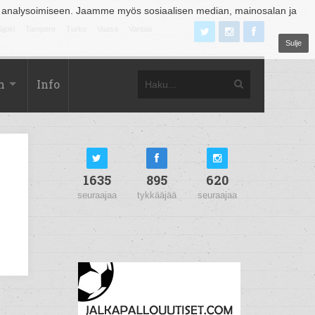
 analysoimiseen. Jaamme myös sosiaalisen median, mainosalan ja
äjoki
Tampere
Turku
Vaasa
Vantaa
Sulje
m
Info
1635
895
620
seuraajaa
tykkääjää
seuraajaa