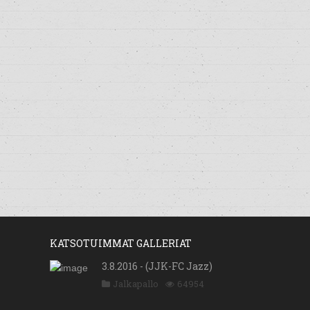
KATSOTUIMMAT GALLERIAT
3.8.2016 - (JJK-FC Jazz)
Jalkapallo
64954