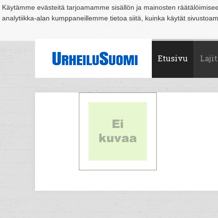
Käytämme evästeitä tarjoamamme sisällön ja mainosten räätälöimise
analytiikka-alan kumppaneillemme tietoa siitä, kuinka käytät sivusto
Suomi
Espoo
Helsinki
Hämeenlinna
Joensuu
Jyväskylä
Kouvo
Etusivu
Lajit