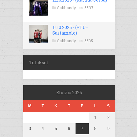
Salibandy
5597
11.10.2025 - (PTU-
Sastamolo)
Salibandy
5535
Tulokset
Elokuu 2026
M
T
K
T
P
L
S
1
2
3
4
5
6
7
8
9