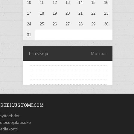
10
11
12
13
14
15
16
17
18
19
20
21
22
23
24
25
26
27
28
29
30
31
Linkkejä
Mainos
RHEILUSUOMI.COM
äyttöehdot
ietosuojalauseke
ediakortti