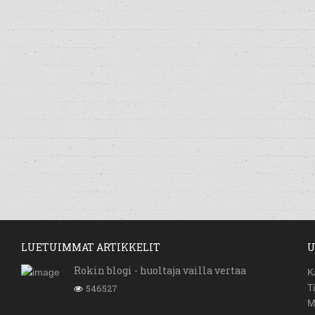
LUETUIMMAT ARTIKKELIT
U
Rokin blogi - huoltaja vailla vertaa
K
546527
T
M