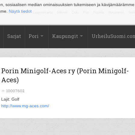
en, sosiaalisen median ominaisuuksien tukemiseen ja kävijämäärämme
amme.
Näytä tiedot
la
Kuopio
Lahti
Lappeenranta
Mikkeli
Oulu
Pori
Rauma
Rovaniemi
Sein
Sarjat
Pori
Kaupungit
UrheiluSuomi.co
Porin Minigolf-Aces ry (Porin Minigolf-
Aces)
10007602
Lajit: Golf
http://www.mg-aces.com/