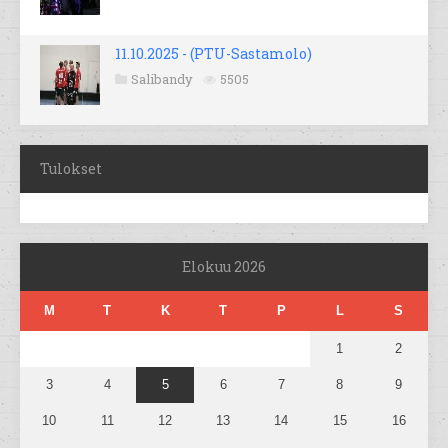
11.10.2025 - (PTU-Sastamolo)
Salibandy
5505
Tulokset
Elokuu 2026
M
T
K
T
P
L
S
1
2
3
4
5
6
7
8
9
10
11
12
13
14
15
16