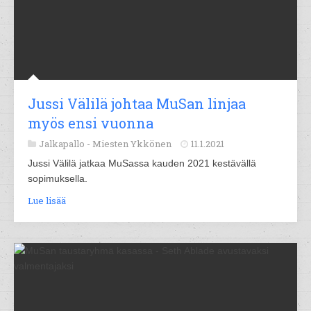
Jussi Välilä johtaa MuSan linjaa
myös ensi vuonna
Jalkapallo -
Miesten Ykkönen
11.1.2021
Jussi Välilä jatkaa MuSassa kauden 2021 kestävällä
sopimuksella.
Lue lisää