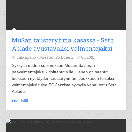
MuSan taustaryhmä kasassa - Seth
Ablade avustavaksi valmentajaksi
Jalkapallo -
Miesten Ykkönen
6.1.2021
Syksyllä uuden sopimuksen Musan Salaman
päävalmentajaksi kirjoittanut Ville Ulanen on saanut
tuekseen nyt täyden taustaryhmän. Joukkueen toiseksi
valmentajaksi tulee FC Jazzista syksyllä vapautettu Seth
Ablade.
Lue lisää