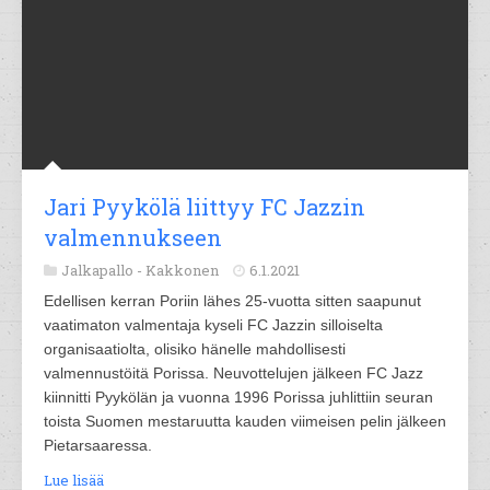
Jari Pyykölä liittyy FC Jazzin
valmennukseen
Jalkapallo -
Kakkonen
6.1.2021
Edellisen kerran Poriin lähes 25-vuotta sitten saapunut
vaatimaton valmentaja kyseli FC Jazzin silloiselta
organisaatiolta, olisiko hänelle mahdollisesti
valmennustöitä Porissa. Neuvottelujen jälkeen FC Jazz
kiinnitti Pyykölän ja vuonna 1996 Porissa juhlittiin seuran
toista Suomen mestaruutta kauden viimeisen pelin jälkeen
Pietarsaaressa.
Lue lisää