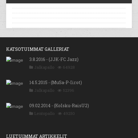
KATSOTUIMMAT GALLERIAT
3.8.2016 - (JJK-FC Jazz)
Jalkapallo
64928
14.5.2015 - (MuSa-P-Iirot)
Jalkapallo
52396
09.02.2014 - (KoIsku-RaisU2)
Lentopallo
49250
LUETUIMMAT ARTIKKELIT