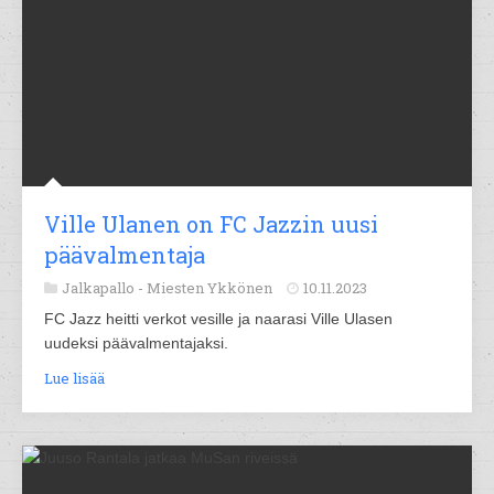
Ville Ulanen on FC Jazzin uusi
päävalmentaja
Jalkapallo -
Miesten Ykkönen
10.11.2023
FC Jazz heitti verkot vesille ja naarasi Ville Ulasen
uudeksi päävalmentajaksi.
Lue lisää