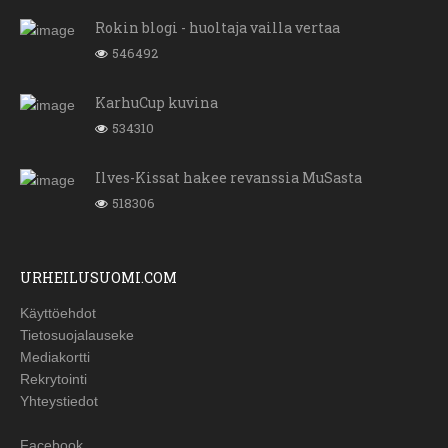
Rokin blogi - huoltaja vailla vertaa
546492
KarhuCup kuvina
534310
Ilves-Kissat hakee revanssia MuSasta
518306
URHEILUSUOMI.COM
Käyttöehdot
Tietosuojalauseke
Mediakortti
Rekrytointi
Yhteystiedot
Facebook