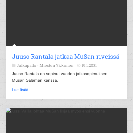
Juuso Rantala jatkaa MuSan riveissä
Jalkapallo -
Miesten Ykkönen
19.1.2021
Juuso Rantala on sopinut vuoden jatkosopimuksen
Musan Salaman kanssa.
Lue lisää