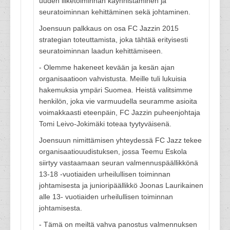
uuden liiketoiminnan käynnistäminen ja
seuratoiminnan kehittäminen sekä johtaminen.
Joensuun palkkaus on osa FC Jazzin 2015
strategian toteuttamista, joka tähtää erityisesti
seuratoiminnan laadun kehittämiseen.
- Olemme hakeneet kevään ja kesän ajan
organisaatioon vahvistusta. Meille tuli lukuisia
hakemuksia ympäri Suomea. Heistä valitsimme
henkilön, joka vie varmuudella seuramme asioita
voimakkaasti eteenpäin, FC Jazzin puheenjohtaja
Tomi Leivo-Jokimäki toteaa tyytyväisenä.
Joensuun nimittämisen yhteydessä FC Jazz tekee
organisaatiouudistuksen, jossa Teemu Eskola
siirtyy vastaamaan seuran valmennuspäällikkönä
13-18 -vuotiaiden urheilullisen toiminnan
johtamisesta ja junioripäällikkö Joonas Laurikainen
alle 13- vuotiaiden urheilullisen toiminnan
johtamisesta.
- Tämä on meiltä vahva panostus valmennuksen