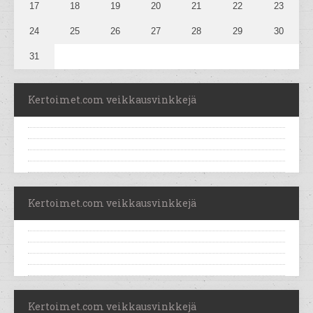
17
18
19
20
21
22
23
24
25
26
27
28
29
30
31
Kertoimet.com veikkausvinkkejä
Kertoimet.com veikkausvinkkejä
Kertoimet.com veikkausvinkkejä