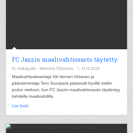
FC Jazzin maalivahtiosasto täytetty
Jalkapallo -
Miesten Ykkönen
13.12.2024
Maalivahtivalmentaja Vili-Verneri Virtanen ja
päävalmentaja Tero Suonperä pääsevät hyvillä mielin
joulun viettoon, kun FC Jazzin maalivahtiosasto täydentyy
kahdella maalivahdilla.
Lue lisää