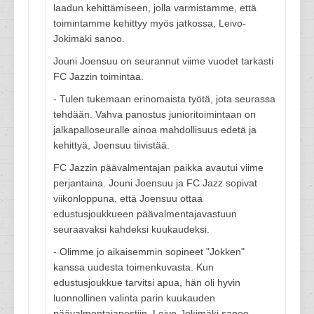
laadun kehittämiseen, jolla varmistamme, että
toimintamme kehittyy myös jatkossa, Leivo-
Jokimäki sanoo.
Jouni Joensuu on seurannut viime vuodet tarkasti
FC Jazzin toimintaa.
- Tulen tukemaan erinomaista työtä, jota seurassa
tehdään. Vahva panostus junioritoimintaan on
jalkapalloseuralle ainoa mahdollisuus edetä ja
kehittyä, Joensuu tiivistää.
FC Jazzin päävalmentajan paikka avautui viime
perjantaina. Jouni Joensuu ja FC Jazz sopivat
viikonloppuna, että Joensuu ottaa
edustusjoukkueen päävalmentajavastuun
seuraavaksi kahdeksi kuukaudeksi.
- Olimme jo aikaisemmin sopineet "Jokken"
kanssa uudesta toimenkuvasta. Kun
edustusjoukkue tarvitsi apua, hän oli hyvin
luonnollinen valinta parin kuukauden
päävalmentajapestiin, Leivo-Jokimäki sanoo.