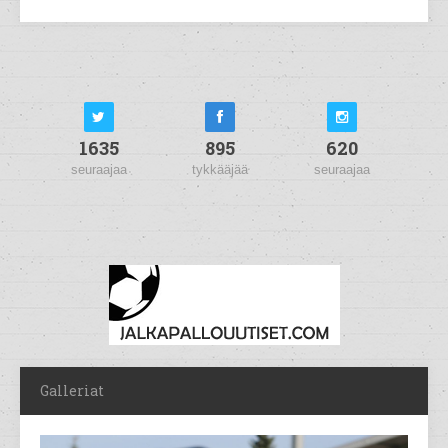
1635
895
620
seuraajaa
tykkääjää
seuraajaa
Galleriat