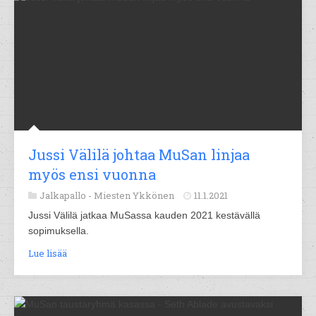
Jussi Välilä johtaa MuSan linjaa
myös ensi vuonna
Jalkapallo -
Miesten Ykkönen
11.1.2021
Jussi Välilä jatkaa MuSassa kauden 2021 kestävällä
sopimuksella.
Lue lisää