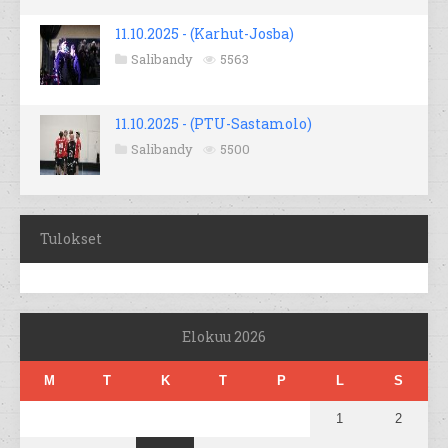
11.10.2025 - (Karhut-Josba)
Salibandy
5563
11.10.2025 - (PTU-Sastamolo)
Salibandy
5500
Tulokset
Elokuu 2026
M
T
K
T
P
L
S
1
2