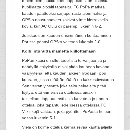
molempien joukkueiden loppukausi on pisteistä
huolimatta pitkälti taputeltu. FC PoPa matkaa
kauden päätteeksi sarjaporrasta alemmaksi ja
OPS:n nousuhaaveet kokivat viime kierroksella
kovia, kun AC Oulu oli parempi lukemin 6-2.
Joukkueiden kauden ensimmäinen kohtaaminen
Porissa päättyi OPS:n voittoon lukemin 2-0.
Kolhiintunutta mainetta kiillottamaan
PoPan kausi on ollut todellista tervanjuontia ja
nähdyillä esityksillä ei voi pitää kauhean kovana
vääryytenä, että kauden jälkeen lyödään lippu
kouraan, jossa määränpäänä on kakkosdivisioona.
Sen verran ylpeytttä jokaiselta pelaajalta pitää
löytyä, että viimeisissä otteluissa ainakin
taistellaan loppuun asti eikä luovuteta jo ennen
ottelua, joka tapahtui edellisessä ottelussa FC
Viikinkejä vastaan, joka pyöritteli PoPasta helpon
voiton lukemin 5-1.
Vielä on kolme ottelua karmaisevaa kautta jäljellä