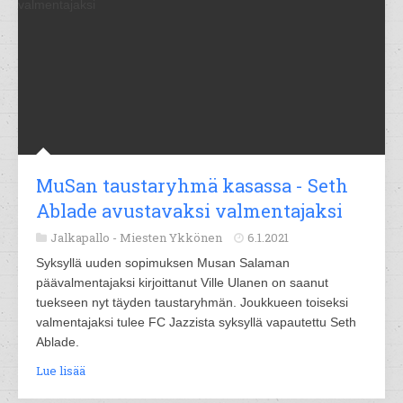
MuSan taustaryhmä kasassa - Seth
Ablade avustavaksi valmentajaksi
Jalkapallo -
Miesten Ykkönen
6.1.2021
Syksyllä uuden sopimuksen Musan Salaman
päävalmentajaksi kirjoittanut Ville Ulanen on saanut
tuekseen nyt täyden taustaryhmän. Joukkueen toiseksi
valmentajaksi tulee FC Jazzista syksyllä vapautettu Seth
Ablade.
Lue lisää