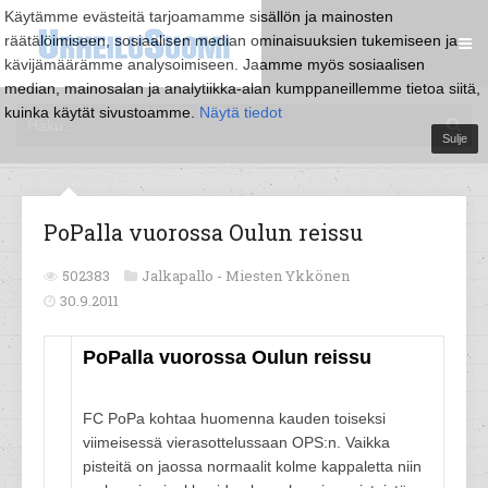
Käytämme evästeitä tarjoamamme sisällön ja mainosten
räätälöimiseen, sosiaalisen median ominaisuuksien tukemiseen ja
kävijämäärämme analysoimiseen. Jaamme myös sosiaalisen
median, mainosalan ja analytiikka-alan kumppaneillemme tietoa siitä,
kuinka käytät sivustoamme.
Näytä tiedot
Sulje
PoPalla vuorossa Oulun reissu
502383
Jalkapallo -
Miesten Ykkönen
30.9.2011
PoPalla vuorossa Oulun reissu
FC PoPa kohtaa huomenna kauden toiseksi
viimeisessä vierasottelussaan OPS:n. Vaikka
pisteitä on jaossa normaalit kolme kappaletta niin