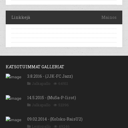
Linkkejä
Mainos
KATSOTUIMMAT GALLERIAT
3.8.2016 - (JJK-FC Jazz)
Jalkapallo
64911
14.5.2015 - (MuSa-P-Iirot)
Jalkapallo
52396
09.02.2014 - (KoIsku-RaisU2)
Lentopallo
49246