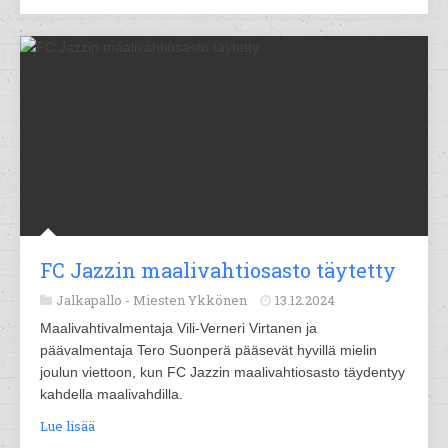
FC Jazzin maalivahtiosasto täytetty
Jalkapallo -
Miesten Ykkönen
13.12.2024
Maalivahtivalmentaja Vili-Verneri Virtanen ja
päävalmentaja Tero Suonperä pääsevät hyvillä mielin
joulun viettoon, kun FC Jazzin maalivahtiosasto täydentyy
kahdella maalivahdilla.
Lue lisää