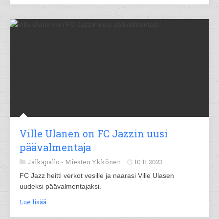
Ville Ulanen on FC Jazzin uusi
päävalmentaja
Jalkapallo -
Miesten Ykkönen
10.11.2023
FC Jazz heitti verkot vesille ja naarasi Ville Ulasen
uudeksi päävalmentajaksi.
Lue lisää