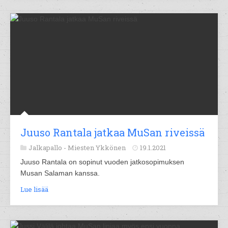
Juuso Rantala jatkaa MuSan riveissä
Jalkapallo -
Miesten Ykkönen
19.1.2021
Juuso Rantala on sopinut vuoden jatkosopimuksen
Musan Salaman kanssa.
Lue lisää