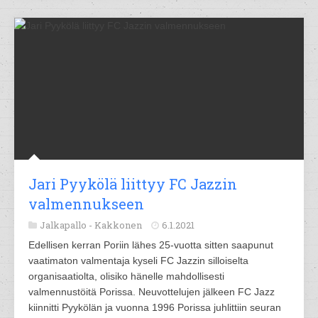
Jari Pyykölä liittyy FC Jazzin
valmennukseen
Jalkapallo -
Kakkonen
6.1.2021
Edellisen kerran Poriin lähes 25-vuotta sitten saapunut
vaatimaton valmentaja kyseli FC Jazzin silloiselta
organisaatiolta, olisiko hänelle mahdollisesti
valmennustöitä Porissa. Neuvottelujen jälkeen FC Jazz
kiinnitti Pyykölän ja vuonna 1996 Porissa juhlittiin seuran