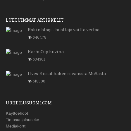
LUETUIMMAT ARTIKKELIT
Rokin blogi - huoltaja vailla vertaa
546478
KarhuCup kuvina
534301
Ilves-Kissat hakee revanssia MuSasta
518300
URHEILUSUOMI.COM
Käyttöehdot
Tietosuojalauseke
Mediakortti