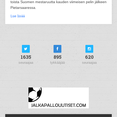
toista Suomen mestaruutta kauden viimeisen pelin jälkeen
Pietarsaaressa.
Lue lisää
1635
895
620
seuraajaa
tykkääjää
seuraajaa