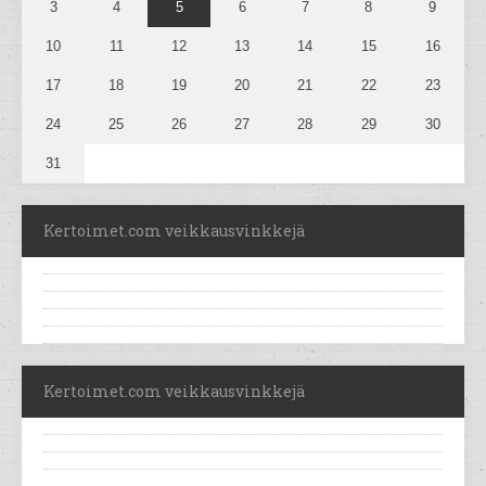
3
4
5
6
7
8
9
10
11
12
13
14
15
16
17
18
19
20
21
22
23
24
25
26
27
28
29
30
31
Kertoimet.com veikkausvinkkejä
Kertoimet.com veikkausvinkkejä