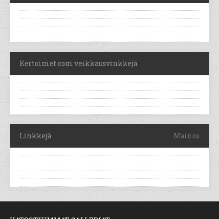
Kertoimet.com veikkausvinkkejä
Linkkejä
Mainos