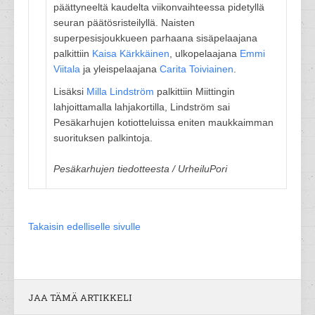
päättyneeltä kaudelta viikonvaihteessa pidetyllä
seuran päätösristeilyllä. Naisten
superpesisjoukkueen parhaana sisäpelaajana
palkittiin
Kaisa Kärkkäinen
, ulkopelaajana
Emmi
Viitala
ja yleispelaajana
Carita Toiviainen
.
Lisäksi
Milla Lindström
palkittiin Miittingin
lahjoittamalla lahjakortilla, Lindström sai
Pesäkarhujen kotiotteluissa eniten maukkaimman
suorituksen palkintoja.
Pesäkarhujen tiedotteesta / UrheiluPori
Takaisin edelliselle sivulle
JAA TÄMÄ ARTIKKELI