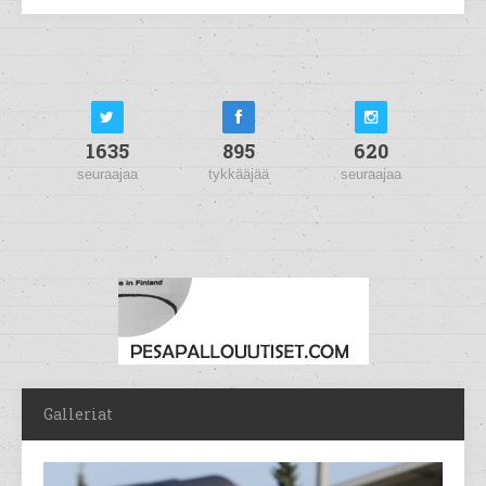
1635
895
620
seuraajaa
tykkääjää
seuraajaa
Galleriat