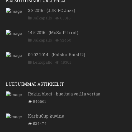
KATSOTUIMMAT GALLERIAT
3.8.2016 - (JJK-FC Jazz)
Jalkapallo
65016
14.5.2015 - (MuSa-P-Iirot)
Jalkapallo
52460
09.02.2014 - (KoIsku-RaisU2)
Lentopallo
49301
LUETUIMMAT ARTIKKELIT
Rokin blogi - huoltaja vailla vertaa
546661
KarhuCup kuvina
534474