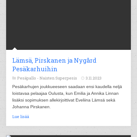
Lämsä, Pirskanen ja Nygård
Pesäkarhuihin
Pesäpallo -
Naisten Superpesis
3.11.2023
Pesäkarhujen joukkueeseen saadaan ensi kaudella neljä
loistavaa pelaajaa Oulusta, kun Emilia ja Annika Linnan
lisäksi sopimuksen allekirjoittivat Eveliina Lämsä sekä
Johanna Pirskanen.
Lue lisää