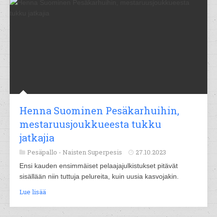
Henna Suominen Pesäkarhuihin,
mestaruusjoukkueesta tukku
jatkajia
Pesäpallo -
Naisten Superpesis
27.10.2023
Ensi kauden ensimmäiset pelaajajulkistukset pitävät
sisällään niin tuttuja pelureita, kuin uusia kasvojakin.
Lue lisää