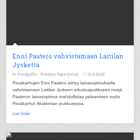
Enni Paatero vahvistamaan Laitilan
Jyskettä
Pesäpallo -
Naisten Superpesis
12.6.2025
Pesäkarhujen Enni Paatero siirtyy lainasopimuksella
vahvistamaan Laitilan Jyskeen edustusjoukkueen rivejä.
Paateron lainasopimus mahdollistaa pelaamisen myös
Pesäkarhut-Akatemian joukkueessa.
Lue lisää