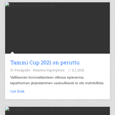
Tammi Cup 2021 on peruttu
Pesäpallo -
Naisten Superpesis
11.1.2021
Vallitsevan koronatilanteen ollessa epävarma,
tapahtuman järjestäminen vastuullisesti ei ole mahdollista.
Lue lisää