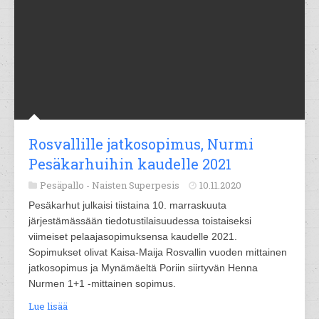
Rosvallille jatkosopimus, Nurmi
Pesäkarhuihin kaudelle 2021
Pesäpallo -
Naisten Superpesis
10.11.2020
Pesäkarhut julkaisi tiistaina 10. marraskuuta
järjestämässään tiedotustilaisuudessa toistaiseksi
viimeiset pelaajasopimuksensa kaudelle 2021.
Sopimukset olivat Kaisa-Maija Rosvallin vuoden mittainen
jatkosopimus ja Mynämäeltä Poriin siirtyvän Henna
Nurmen 1+1 -mittainen sopimus.
Lue lisää