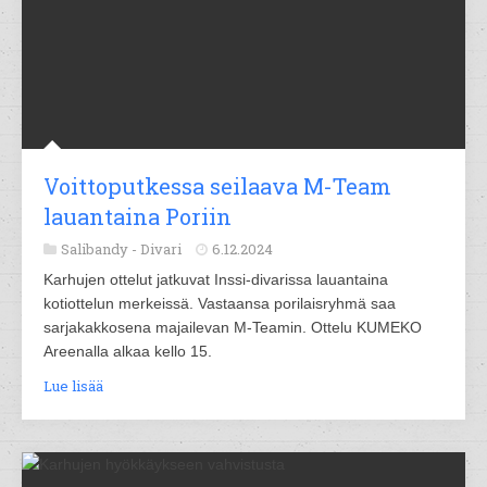
Voittoputkessa seilaava M-Team
lauantaina Poriin
Salibandy -
Divari
6.12.2024
Karhujen ottelut jatkuvat Inssi-divarissa lauantaina
kotiottelun merkeissä. Vastaansa porilaisryhmä saa
sarjakakkosena majailevan M-Teamin. Ottelu KUMEKO
Areenalla alkaa kello 15.
Lue lisää