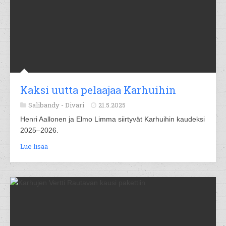
Kaksi uutta pelaajaa Karhuihin
Salibandy -
Divari
21.5.2025
Henri Aallonen ja Elmo Limma siirtyvät Karhuihin kaudeksi
2025–2026.
Lue lisää