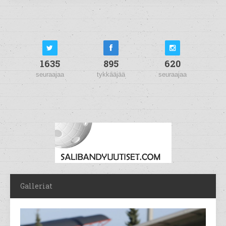
1635
895
620
seuraajaa
tykkääjää
seuraajaa
Galleriat