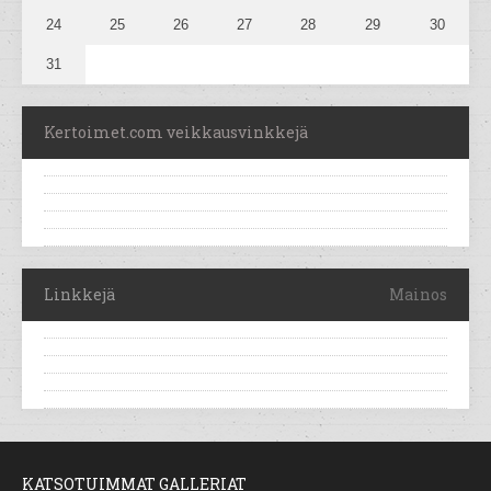
24
25
26
27
28
29
30
31
Kertoimet.com veikkausvinkkejä
Linkkejä
Mainos
KATSOTUIMMAT GALLERIAT