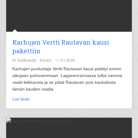
Karhujen Vertti Rautavan kausi
pakettiin
Salibandy -
Divari
9.1.2025
Karhujen puolustaja Vertti Rautavan kausi päättyi ennen
aikojaan polvivammaan. Lappeenrannassa tullut vamma
vaatii leikkausta ja se pitää Rautavan pois kaukalosta
tämän kauden osalta.
Lue lisää