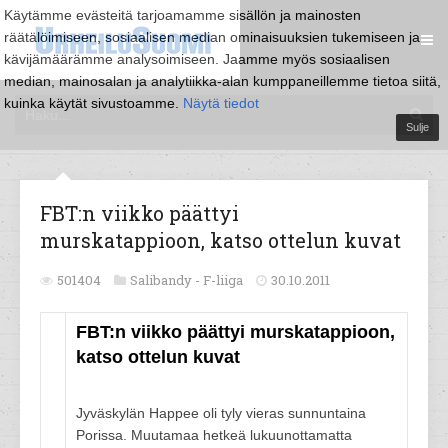
Käytämme evästeitä tarjoamamme sisällön ja mainosten
räätälöimiseen, sosiaalisen median ominaisuuksien tukemiseen ja
kävijämäärämme analysoimiseen. Jaamme myös sosiaalisen
median, mainosalan ja analytiikka-alan kumppaneillemme tietoa siitä,
kuinka käytät sivustoamme.
Näytä tiedot
Sulje
FBT:n viikko päättyi
murskatappioon, katso ottelun kuvat
501404
Salibandy -
F-liiga
30.10.2011
FBT:n viikko päättyi murskatappioon,
katso ottelun kuvat
Jyväskylän Happee oli tyly vieras sunnuntaina
Porissa. Muutamaa hetkeä lukuunottamatta