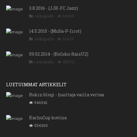
3.8.2016 - (JJK-FC Jazz)
Jalkapallo
65000
14.5.2015 - (MuSa-P-Iirot)
Jalkapallo
52433
09.02.2014 - (KoIsku-RaisU2)
Lentopallo
49272
LUETUIMMAT ARTIKKELIT
Rokin blogi - huoltaja vailla vertaa
546541
KarhuCup kuvina
534365