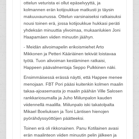
ottelun veturista ei ollut epäselvyyttä, ja
kolmannen erän kotijoukkue matkusti jo täysin
makuuvaunussa. Ottelun varsinaiseksi ratkaisuksi
nousi toinen erä, jossa kotijoukkue hukkasi peräti
yhdeksän minuuttia ylivoimaa, mukaanlukien Joni
Haapamäen viiden minuutin jäähyn.
- Meidän alivoimapelin erikoismiehet Arto
Mikkonen ja Petteri Kääriäinen tekivät loistavaa
työtä. Tuon alivoiman kestäminen ratkaisi,
Happeen päävalmentaja Seppo Pulkkinen näki.
Ensimmäisessä erässä näytti, että Happee menee
menojaan. FBT Pori pääsi kuitenkin kolmen maalin
takaa-ajoasemasta jo maalin päähän Ville Salosen
rankkariosumalla ja Juho Miilunpalon kauden
viidennellä maalilla. Miilunpalo iski takatolpalta
Mikael Boeliuksen ja Toni Läntisen hienojen
pyörähdyssyöttöjen päätteeksi.
Toinen erä oli rikkonainen. Panu Kotilainen avasi
erän maalinteon viiden minuutin pelin jälkeen ja