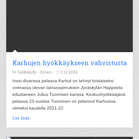
Karhujen hyökkäykseen vahvistusta
Salibandy -
Divari
3.12.2024
Inssi-divarissa pelaava Karhut on tehnyt toistaiseksi
voimassa olevan lainasopimuksen Jyväskylän Happeeta
edustaneen Julius Tuomisen kanssa. Keskushyökkääjänä
pelaava 23-vuotias Tuominen on pelannut Karhuissa
viimeksi kaudella 2021-22.
Lue lisää