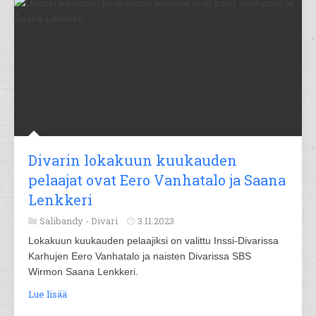
Divarin lokakuun kuukauden
pelaajat ovat Eero Vanhatalo ja Saana
Lenkkeri
Salibandy -
Divari
3.11.2023
Lokakuun kuukauden pelaajiksi on valittu Inssi-Divarissa
Karhujen Eero Vanhatalo ja naisten Divarissa SBS
Wirmon Saana Lenkkeri.
Lue lisää