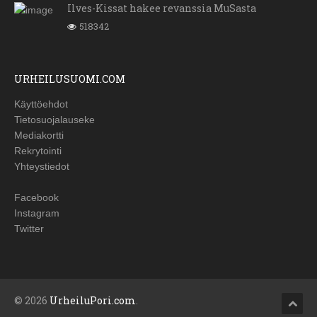
Ilves-Kissat hakee revanssia MuSasta
518342
URHEILUSUOMI.COM
Käyttöehdot
Tietosuojalauseke
Mediakortti
Rekrytointi
Yhteystiedot
Facebook
Instagram
Twitter
© 2026
UrheiluPori.com
.