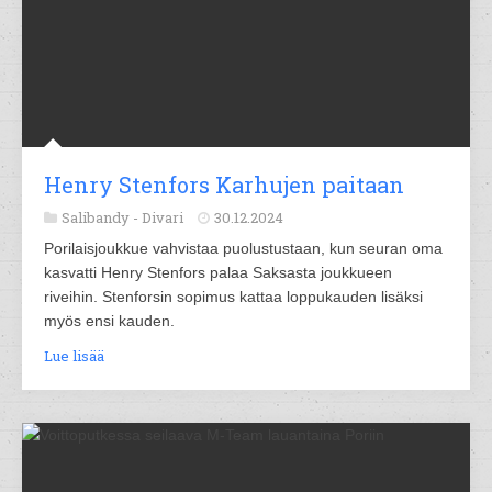
Henry Stenfors Karhujen paitaan
Salibandy -
Divari
30.12.2024
Porilaisjoukkue vahvistaa puolustustaan, kun seuran oma
kasvatti Henry Stenfors palaa Saksasta joukkueen
riveihin. Stenforsin sopimus kattaa loppukauden lisäksi
myös ensi kauden.
Lue lisää