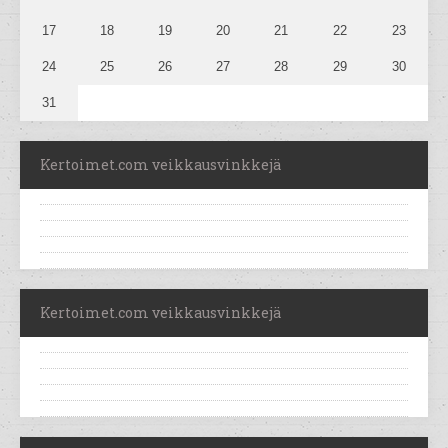
17
18
19
20
21
22
23
24
25
26
27
28
29
30
31
Kertoimet.com veikkausvinkkejä
Kertoimet.com veikkausvinkkejä