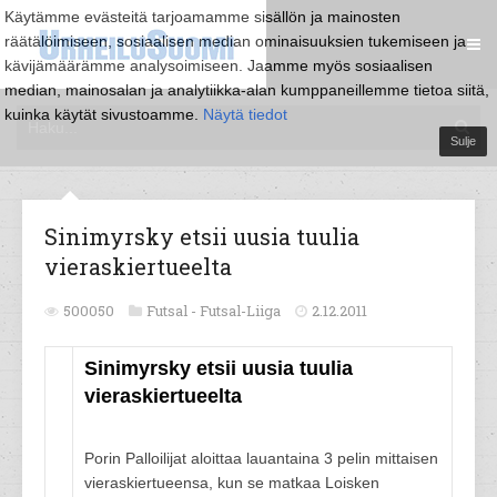
Käytämme evästeitä tarjoamamme sisällön ja mainosten
räätälöimiseen, sosiaalisen median ominaisuuksien tukemiseen ja
kävijämäärämme analysoimiseen. Jaamme myös sosiaalisen
median, mainosalan ja analytiikka-alan kumppaneillemme tietoa siitä,
kuinka käytät sivustoamme.
Näytä tiedot
Sulje
Sinimyrsky etsii uusia tuulia
vieraskiertueelta
500050
Futsal -
Futsal-Liiga
2.12.2011
Sinimyrsky etsii uusia tuulia
vieraskiertueelta
Porin Palloilijat aloittaa lauantaina 3 pelin mittaisen
vieraskiertueensa, kun se matkaa Loisken