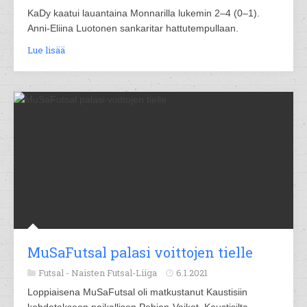
KaDy kaatui lauantaina Monnarilla lukemin 2–4 (0–1).
Anni-Eliina Luotonen sankaritar hattutempullaan.
Lue lisää
MuSaFutsal palasi voittojen tielle
Futsal -
Naisten Futsal-Liiga
6.1.2021
Loppiaisena MuSaFutsal oli matkustanut Kaustisiin