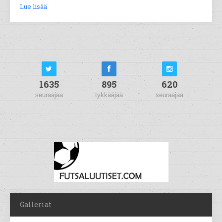
Lue lisää
1635
895
620
seuraajaa
tykkääjää
seuraajaa
Galleriat