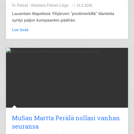
Futsal -
Naisten Futsal-Liiga
13.2.2021
Lauantain iltapelissä Ylöjärven ”postimerkillä” tilanteita
syntyi paljon kumpaankin päähän.
Lue lisää
MuSan Martta Perälä nollasi vanhan
seuransa