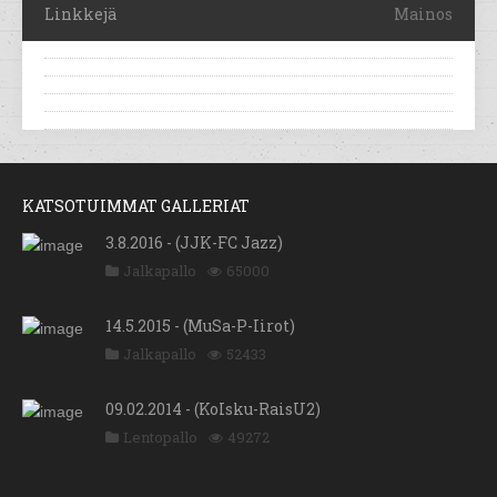
Linkkejä
Mainos
KATSOTUIMMAT GALLERIAT
3.8.2016 - (JJK-FC Jazz)
Jalkapallo
65000
14.5.2015 - (MuSa-P-Iirot)
Jalkapallo
52433
09.02.2014 - (KoIsku-RaisU2)
Lentopallo
49272