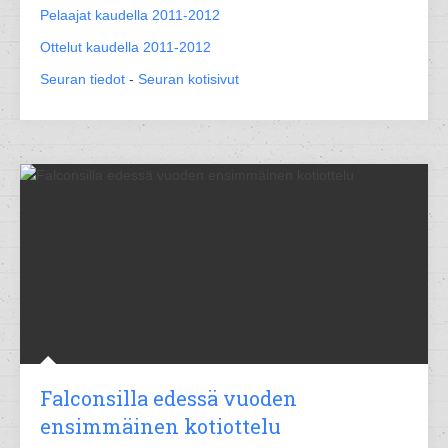
Pelaajat kaudella 2011-2012
Ottelut kaudella 2011-2012
Seuran tiedot
-
Seuran kotisivut
Falconsilla edessä vuoden
ensimmäinen kotiottelu