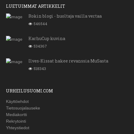
LUETUIMMAT ARTIKKELIT
Rokin blogi - huoltaja vailla vertaa
546544
KarhuCup kuvina
534367
Ilves-Kissat hakee revanssia MuSasta
518343
URHEILUSUOMI.COM
Käyttöehdot
Tietosuojalauseke
Mediakortti
Rekrytointi
Yhteystiedot