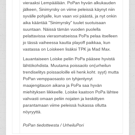
vieraaksi Lempäälään. PoPan hyvän alkukauden
jälkeen, Sinimyrsky on viime peleissä käynyt niin
syvälle pohjalle, kun vaan voi päästä, ja nyt onkin
aika kääntää "Sinimyrsky" tuulet suotuisaan
suuntaan. Näissä tämän vuoden puolella
pelattavissa vierasmatseissa PoPa pelaa itselleen
jo tässä vaiheessa kautta playoff paikkaa, kun
vastassa on Loiskeen lisäksi TPK ja Mad Max.
Lauantaiseen Loiske peliin PoPa pääsee hyvistä
lähtökohdista. Muutama poissaolo on(urheilun
trendiselitys poissaoloille eli henk.koht. syyt) mutta
PoPan vemppaosasto on tyhjentynyt
maajengitauon aikana ja PoPa saa hyvän
miehityksen liikkeelle. Loiske kaatoon PoPa lähtee
vahvasti omaan peliin nojaten ja keskittyen
parantamaan viime peleissä hukassa ollutta
nöyryyttä.
PoPan tiedotteesta / UrheiluPori