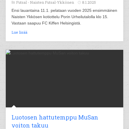
Futsal -
Naisten Futsal-Ykkönen
8.1.2025
Ensi lauantaina 11.1. pelataan vuoden 2025 ensimmäinen
Naisten Ykkösen kotiottelu Porin Urheilutalolla klo 15.
Vastaan saapuu FC Kiffen Helsingistä.
Lue lisää
Luotosen hattutemppu MuSan
voiton takuu