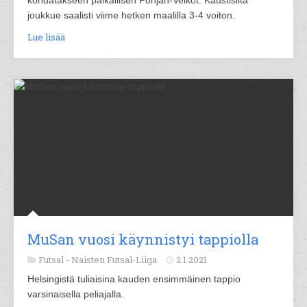
kohdatakseen paikallisen Pohjan-Veikot. Kaustisilta
joukkue saalisti viime hetken maalilla 3-4 voiton.
Lue lisää
MuSan vuosi käynnistyi tappiolla
Futsal -
Naisten Futsal-Liiga
2.1.2021
Helsingistä tuliaisina kauden ensimmäinen tappio
varsinaisella peliajalla.