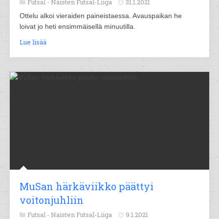
Futsal -
Naisten Futsal-Liiga
31.1.2021
Ottelu alkoi vieraiden paineistaessa. Avauspaikan he
loivat jo heti ensimmäisellä minuutilla.
Lue lisää
MuSan härkäviikko päättyi
voitonjuhliin
Futsal -
Naisten Futsal-Liiga
9.1.2021