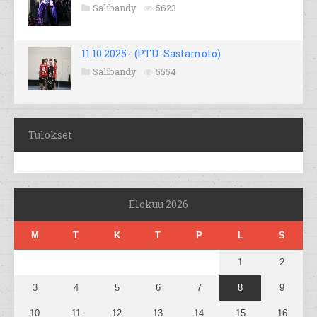
Salibandy
5623
11.10.2025 - (PTU-Sastamolo)
Salibandy
5554
Tulokset
Elokuu 2026
M
T
K
T
P
L
S
1
2
3
4
5
6
7
8
9
10
11
12
13
14
15
16