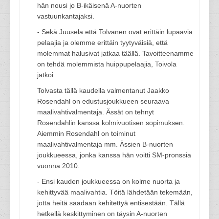
hän nousi jo B-ikäisenä A-nuorten
vastuunkantajaksi.
- Sekä Juusela että Tolvanen ovat erittäin lupaavia
pelaajia ja olemme erittäin tyytyväisiä, että
molemmat halusivat jatkaa täällä. Tavoitteenamme
on tehdä molemmista huippupelaajia, Toivola
jatkoi.
Tolvasta tällä kaudella valmentanut Jaakko
Rosendahl on edustusjoukkueen seuraava
maalivahtivalmentaja. Ässät on tehnyt
Rosendahlin kanssa kolmivuotisen sopimuksen.
Aiemmin Rosendahl on toiminut
maalivahtivalmentaja mm. Ässien B-nuorten
joukkueessa, jonka kanssa hän voitti SM-pronssia
vuonna 2010.
- Ensi kauden joukkueessa on kolme nuorta ja
kehittyvää maalivahtia. Töitä lähdetään tekemään,
jotta heitä saadaan kehitettyä entisestään. Tällä
hetkellä keskittyminen on täysin A-nuorten