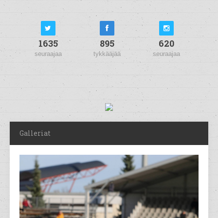
1635
895
620
seuraajaa
tykkääjää
seuraajaa
Galleriat