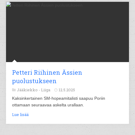
Petteri Riihinen Ässien
puolustukseen
Jääkiekko -
Liiga
12.5.2025
Kaksinkertainen SM-hopeamitalisti saapuu Poriin
ottamaan seuraavaa askelta urallaan.
Lue lisää