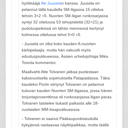
hyökkääjä
Aki Juusela
n kanssa. Juusela on
pelannut tällä kaudella SM-liigassa 15 ottelua
tehoin 3+2 =5. Nuorten SM-liigan runkosarjassa
syntyi 32 ottelussa 53 tehopistettä (32+21) ja
pudotuspeleissä on tähän mennessä kertynyt
kolmessa ottelussa tehot 5+0 =5.
- Juusela on ollut koko kauden A-nuorten
kärkipelaajia, mutta hän vakuutti myös
edustusjoukkueessa, Ässien urheilujohtaja Mika
Toivola kommentoi.
Maalivahti Atte Tolvanen jatkaa puolestaan
kaksivuotisella sopimuksella Patapaidassa. Täksi
kaudeksi Poriin siirtynyt Tolvanen on pelannut
kuluvan kauden Nuorten SM-liigassa, jossa hänen
torjuntaprosenttinsa oli runkosarjassa liigan paras.
Tolvanen taistelee tiukasti paikasta alle 18-
vuotiaiden MM-kisajoukkueessa.
- Tolvanen ei saanut Pääkaupunkiseudulla
kykyjänsä vastaavaa näyttöpaikkaa, mutta täällä