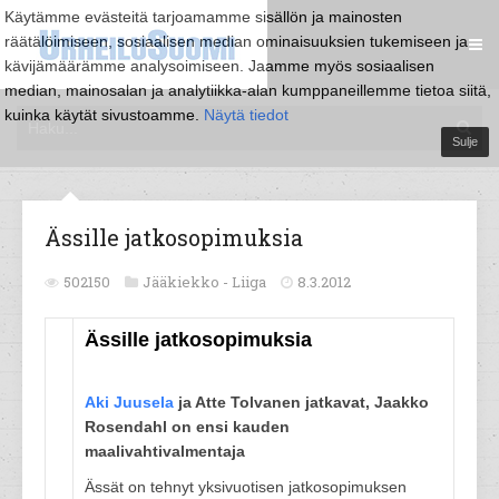
Käytämme evästeitä tarjoamamme sisällön ja mainosten
räätälöimiseen, sosiaalisen median ominaisuuksien tukemiseen ja
kävijämäärämme analysoimiseen. Jaamme myös sosiaalisen
median, mainosalan ja analytiikka-alan kumppaneillemme tietoa siitä,
kuinka käytät sivustoamme.
Näytä tiedot
Sulje
Ässille jatkosopimuksia
502150
Jääkiekko -
Liiga
8.3.2012
Ässille jatkosopimuksia
Aki Juusela
ja Atte Tolvanen jatkavat, Jaakko
Rosendahl on ensi kauden
maalivahtivalmentaja
Ässät on tehnyt yksivuotisen jatkosopimuksen