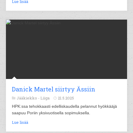
Lue lisää
Danick Martel siirtyy Ässiin
Jääkiekko -
Liiga
21.5.2025
HPK:ssa tehokkaasti edelliskaudella pelannut hyökkääjä
saapuu Poriin yksivuotisella sopimuksella.
Lue lisää