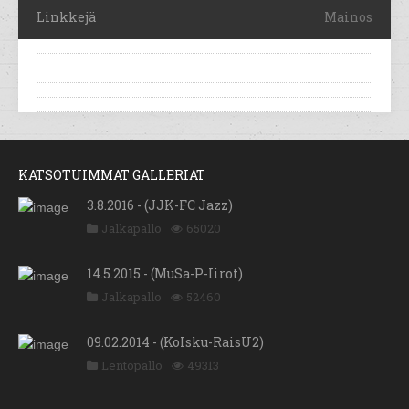
Linkkejä
Mainos
KATSOTUIMMAT GALLERIAT
3.8.2016 - (JJK-FC Jazz)
Jalkapallo
65020
14.5.2015 - (MuSa-P-Iirot)
Jalkapallo
52460
09.02.2014 - (KoIsku-RaisU2)
Lentopallo
49313