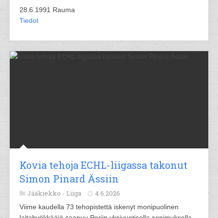
28.6.1991 Rauma
Tiedot
Kovia tehoja ECHL-liigassa takonut
Simon Pinard Ässiin
Jääkiekko -
Liiga
4.6.2026
Viime kaudella 73 tehopistettä iskenyt monipuolinen
laitahyökkääjä saapuu Poriin yksivuotisella sopimuksella.