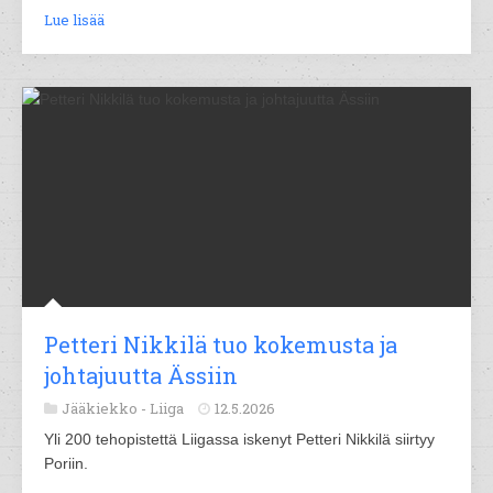
Lue lisää
Petteri Nikkilä tuo kokemusta ja
johtajuutta Ässiin
Jääkiekko -
Liiga
12.5.2026
Yli 200 tehopistettä Liigassa iskenyt Petteri Nikkilä siirtyy
Poriin.