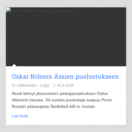
Oskar Nilsson Ässien puolustukseen
Jääkiekko -
Liiga
16.5.2025
Ässät tehnyt yksivuotisen pelaajasopimuksen Oskar
Nilssonin kanssa. 34-vuotias puolustaja saapuu Poriin
Ruotsin pääsarjasta Skellefteå AIK:in riveistä.
Lue lisää