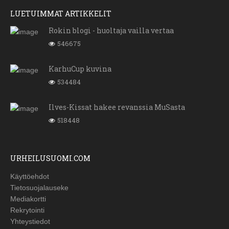
LUETUIMMAT ARTIKKELIT
Rokin blogi - huoltaja vailla vertaa
546675
KarhuCup kuvina
534484
Ilves-Kissat hakee revanssia MuSasta
518448
URHEILUSUOMI.COM
Käyttöehdot
Tietosuojalauseke
Mediakortti
Rekrytointi
Yhteystiedot