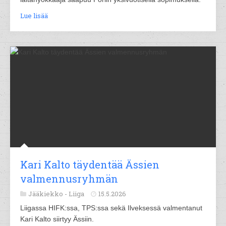
Lue lisää
Kari Kalto täydentää Ässien
valmennusryhmän
Jääkiekko -
Liiga
15.5.2026
Liigassa HIFK:ssa, TPS:ssa sekä Ilveksessä valmentanut
Kari Kalto siirtyy Ässiin.