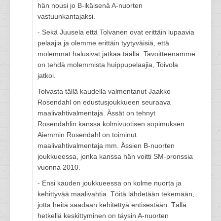
hän nousi jo B-ikäisenä A-nuorten
vastuunkantajaksi.
- Sekä Juusela että Tolvanen ovat erittäin lupaavia
pelaajia ja olemme erittäin tyytyväisiä, että
molemmat halusivat jatkaa täällä. Tavoitteenamme
on tehdä molemmista huippupelaajia, Toivola
jatkoi.
Tolvasta tällä kaudella valmentanut Jaakko
Rosendahl on edustusjoukkueen seuraava
maalivahtivalmentaja. Ässät on tehnyt
Rosendahlin kanssa kolmivuotisen sopimuksen.
Aiemmin Rosendahl on toiminut
maalivahtivalmentaja mm. Ässien B-nuorten
joukkueessa, jonka kanssa hän voitti SM-pronssia
vuonna 2010.
- Ensi kauden joukkueessa on kolme nuorta ja
kehittyvää maalivahtia. Töitä lähdetään tekemään,
jotta heitä saadaan kehitettyä entisestään. Tällä
hetkellä keskittyminen on täysin A-nuorten