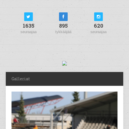
1635
895
620
seuraajaa
tykkääjää
seuraajaa
Galleriat