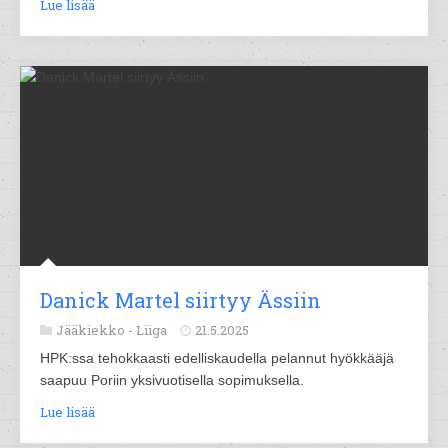
Lue lisää
Danick Martel siirtyy Ässiin
Jääkiekko -
Liiga
21.5.2025
HPK:ssa tehokkaasti edelliskaudella pelannut hyökkääjä
saapuu Poriin yksivuotisella sopimuksella.
Lue lisää