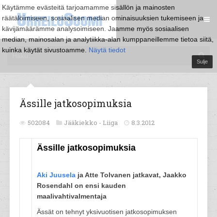
Käytämme evästeitä tarjoamamme sisällön ja mainosten
räätälöimiseen, sosiaalisen median ominaisuuksien tukemiseen ja
kävijämäärämme analysoimiseen. Jaamme myös sosiaalisen
median, mainosalan ja analytiikka-alan kumppaneillemme tietoa siitä,
kuinka käytät sivustoamme.
Näytä tiedot
Sulje
Ässille jatkosopimuksia
502084
Jääkiekko -
Liiga
8.3.2012
Ässille jatkosopimuksia
Aki Juusela
ja Atte Tolvanen jatkavat, Jaakko
Rosendahl on ensi kauden
maalivahtivalmentaja
Ässät on tehnyt yksivuotisen jatkosopimuksen