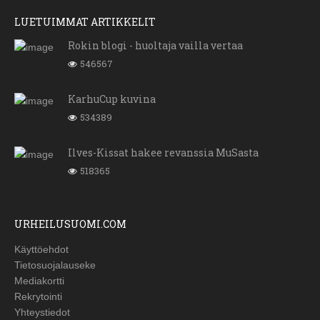
LUETUIMMAT ARTIKKELIT
Rokin blogi - huoltaja vailla vertaa
546567
KarhuCup kuvina
534389
Ilves-Kissat hakee revanssia MuSasta
518365
URHEILUSUOMI.COM
Käyttöehdot
Tietosuojalauseke
Mediakortti
Rekrytointi
Yhteystiedot