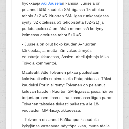
hyökkääjä
Aki Juusela
n kanssa. Juusela on
pelannut tällä kaudella SM-liigassa 15 ottelua
tehoin 3+2 =5. Nuorten SM-liigan runkosarjassa
syntyi 32 ottelussa 53 tehopistettä (32+21) ja
pudotuspeleissä on tähän mennessä kertynyt
kolmessa ottelussa tehot 5+0 =5.
- Juusela on ollut koko kauden A-nuorten
kärkipelaajia, mutta hän vakuutti myös
edustusjoukkueessa, Ässien urheilujohtaja Mika
Toivola kommentoi.
Maalivahti Atte Tolvanen jatkaa puolestaan
kaksivuotisella sopimuksella Patapaidassa. Täksi
kaudeksi Poriin siirtynyt Tolvanen on pelannut
kuluvan kauden Nuorten SM-liigassa, jossa hänen
torjuntaprosenttinsa oli runkosarjassa liigan paras.
Tolvanen taistelee tiukasti paikasta alle 18-
vuotiaiden MM-kisajoukkueessa.
- Tolvanen ei saanut Pääkaupunkiseudulla
kykyjänsä vastaavaa näyttöpaikkaa, mutta täällä