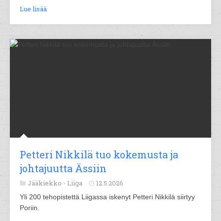
Lue lisää
Petteri Nikkilä tuo kokemusta ja
johtajuutta Ässiin
Jääkiekko -
Liiga
12.5.2026
Yli 200 tehopistettä Liigassa iskenyt Petteri Nikkilä siirtyy
Poriin.