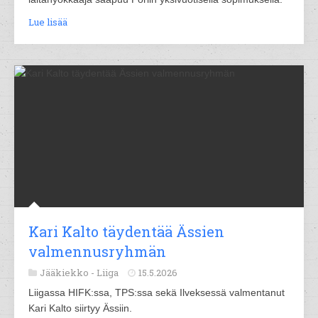
Lue lisää
Kari Kalto täydentää Ässien
valmennusryhmän
Jääkiekko -
Liiga
15.5.2026
Liigassa HIFK:ssa, TPS:ssa sekä Ilveksessä valmentanut
Kari Kalto siirtyy Ässiin.