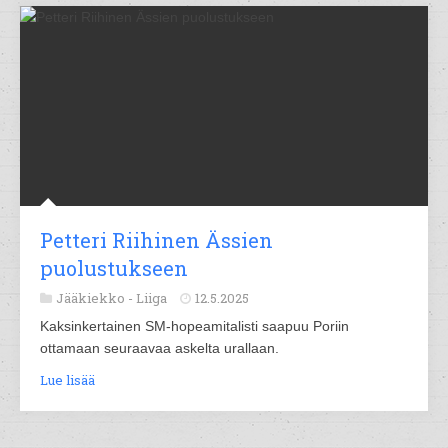
Petteri Riihinen Ässien
puolustukseen
Jääkiekko -
Liiga
12.5.2025
Kaksinkertainen SM-hopeamitalisti saapuu Poriin
ottamaan seuraavaa askelta urallaan.
Lue lisää