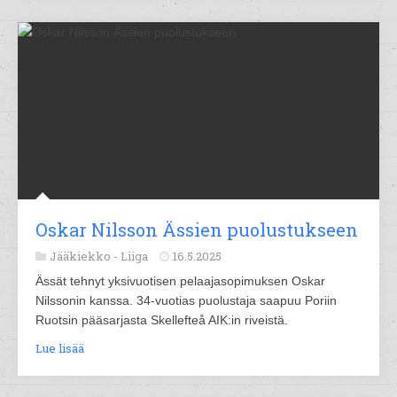
Oskar Nilsson Ässien puolustukseen
Jääkiekko -
Liiga
16.5.2025
Ässät tehnyt yksivuotisen pelaajasopimuksen Oskar
Nilssonin kanssa. 34-vuotias puolustaja saapuu Poriin
Ruotsin pääsarjasta Skellefteå AIK:in riveistä.
Lue lisää