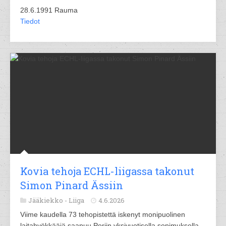
28.6.1991 Rauma
Tiedot
Kovia tehoja ECHL-liigassa takonut
Simon Pinard Ässiin
Jääkiekko -
Liiga
4.6.2026
Viime kaudella 73 tehopistettä iskenyt monipuolinen
laitahyökkääjä saapuu Poriin yksivuotisella sopimuksella.