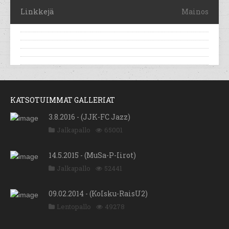
Linkkejä
Mainos
KATSOTUIMMAT GALLERIAT
3.8.2016 - (JJK-FC Jazz)
Jalkapallo
65001
14.5.2015 - (MuSa-P-Iirot)
Jalkapallo
52441
09.02.2014 - (KoIsku-RaisU2)
Lentopallo
49278