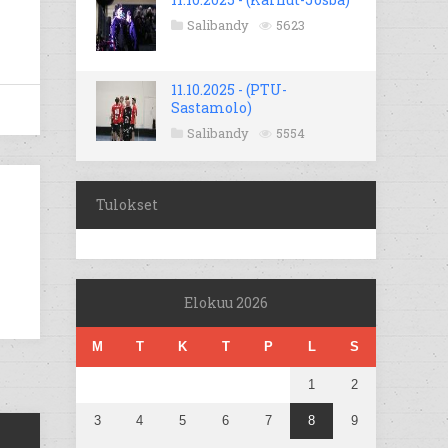
Salibandy
5623
11.10.2025 - (PTU-
Sastamolo)
Salibandy
5554
Tulokset
Elokuu 2026
M
T
K
T
P
L
S
1
2
3
4
5
6
7
8
9