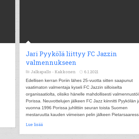
Jari Pyykölä liittyy FC Jazzin
valmennukseen
Jalkapallo -
Kakkonen
6.1.2021
Edellisen kerran Poriin lähes 25-vuotta sitten saapunut
vaatimaton valmentaja kyseli FC Jazzin silloiselta
organisaatiolta, olisiko hänelle mahdollisesti valmennustöi
Porissa. Neuvottelujen jälkeen FC Jazz kiinnitti Pyykölän j
vuonna 1996 Porissa juhlittiin seuran toista Suomen
mestaruutta kauden viimeisen pelin jälkeen Pietarsaaress
Lue lisää