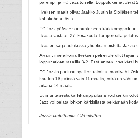
parempi, ja FC Jazz toisella. Loppulukemat olivat 2
Ilveksen maalit olivat Jaakko Juutin ja Sipiläisen 
kohokohdat tästä.
FC Jazz pääsee sunnuntaiseen kärkikamppailuun ka
Ilvestä vastaan 27. kesäkuuta Tampereella pelatust
Ilves on sarjataulukossa yhdeksän pistettä Jazzia ed
Aivan viime aikoina Ilveksen peli ei ole ollut täysin
loppuhetkien maalilla 3-2. Tätä ennen Ilves kärsi
FC Jazzin puolustuspeli on toiminut maalivahti Os
kauden 19 pelissä vain 11 maalia, mikä on vähiten
aikana 14 maalia.
Sunnuntaisesta kärkikamppailusta voidaankin odott
Jazz voi pelata lohkon kärkisijasta pelkästään kotivo
Jazzin tiedotteesta / UrheiluPori