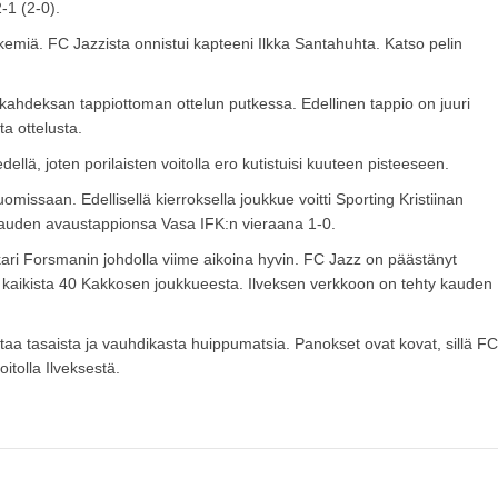
-1 (2-0).
tekemiä. FC Jazzista onnistui kapteeni Ilkka Santahuhta. Katso pelin
hdeksan tappiottoman ottelun putkessa. Edellinen tappio on juuri
a ottelusta.
ellä, joten porilaisten voitolla ero kutistuisi kuuteen pisteeseen.
 uomissaan. Edellisellä kierroksella joukkue voitti Sporting Kristiinan
 kauden avaustappionsa Vasa IFK:n vieraana 1-0.
kari Forsmanin johdolla viime aikoina hyvin. FC Jazz on päästänyt
 kaikista 40 Kakkosen joukkueesta. Ilveksen verkkoon on tehty kauden
aa tasaista ja vauhdikasta huippumatsia. Panokset ovat kovat, sillä FC
itolla Ilveksestä.