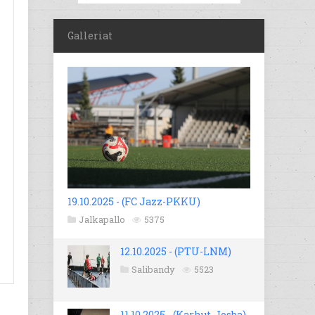
Galleriat
19.10.2025 - (FC Jazz-PKKU)
Jalkapallo
5375
12.10.2025 - (PTU-LNM)
Salibandy
5523
11.10.2025 - (Karhut-Josba)