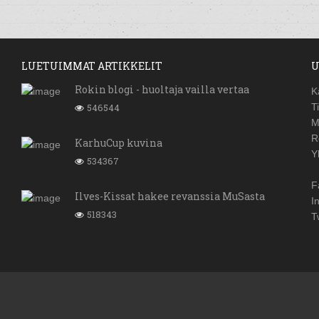
LUETUIMMAT ARTIKKELIT
U
Rokin blogi - huoltaja vailla vertaa
K
546544
T
M
R
KarhuCup kuvina
Y
534367
F
Ilves-Kissat hakee revanssia MuSasta
I
518343
T