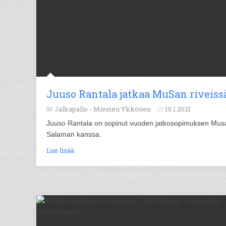
Juuso Rantala jatkaa MuSan riveiss
Jalkapallo -
Miesten Ykkönen
19.1.2021
Juuso Rantala on sopinut vuoden jatkosopimuksen Mus
Salaman kanssa.
Lue lisää