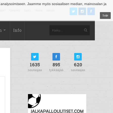
 analysoimiseen. Jaamme myös sosiaalisen median, mainosalan ja
äjoki
Tampere
Turku
Vaasa
Vantaa
Sulje
m
Info
1635
895
620
seuraajaa
tykkääjää
seuraajaa