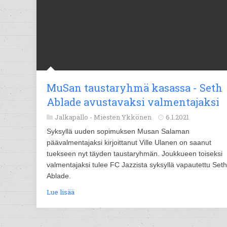
MuSan taustaryhmä kasassa - Seth
Ablade avustavaksi valmentajaksi
Jalkapallo -
Miesten Ykkönen
6.1.2021
Syksyllä uuden sopimuksen Musan Salaman
päävalmentajaksi kirjoittanut Ville Ulanen on saanut
tuekseen nyt täyden taustaryhmän. Joukkueen toiseksi
valmentajaksi tulee FC Jazzista syksyllä vapautettu Seth
Ablade.
Lue lisää