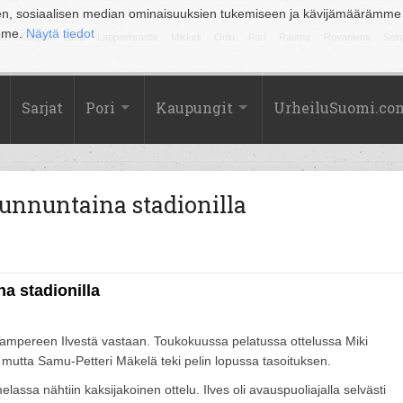
en, sosiaalisen median ominaisuuksien tukemiseen ja kävijämäärämme
amme.
Näytä tiedot
la
Kuopio
Lahti
Lappeenranta
Mikkeli
Oulu
Pori
Rauma
Rovaniemi
Sein
Sarjat
Pori
Kaupungit
UrheiluSuomi.co
unnuntaina stadionilla
a stadionilla
 Tampereen Ilvestä vastaan. Toukokuussa pelatussa ottelussa Miki
, mutta Samu-Petteri Mäkelä teki pelin lopussa tasoituksen.
a nähtiin kaksijakoinen ottelu. Ilves oli avauspuoliajalla selvästi