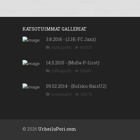
KATSOTUIMMAT GALLERIAT
3.8.2016 - (JJK-FC Jazz)
Jalkapallo
65000
14.5.2015 - (MuSa-P-Iirot)
Jalkapallo
52433
09.02.2014 - (KoIsku-RaisU2)
Lentopallo
49272
© 2026
UrheiluPori.com
.