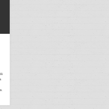
tä
a
a.