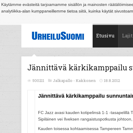
Käytämme evästeitä tarjoamamme sisällön ja mainosten räätälöimise
analytiikka-alan kumppaneillemme tietoa siitä, kuinka käytät sivusto
Suomi
Espoo
Helsinki
Hämeenlinna
Joensuu
Jyväskylä
Kouvo
Etusivu
Lajit
Jännittävä kärkikamppailu s
500211
Jalkapallo -
Kakkonen
18.8.2012
Jännittävä kärkikamppailu sunnuntain
FC Jazz avasi kauden kotipelinsä 1-1 -tasapelillä
Sipiläinen vei Ilveksen rangaistuspotkusta johtoon
Kauden toisessa kohtaamisessa Tampereen Tammelass