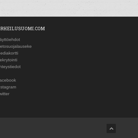
RHEILUSUOMI.COM
äyttöehdot
ietosuojalauseke
ediakortti
ekrytointi
hteystiedot
acebook
nstagram
witter