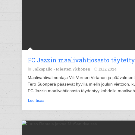
FC Jazzin maalivahtiosasto täytetty
Jalkapallo -
Miesten Ykkönen
13.12.2024
Maalivahtivalmentaja Vili-Verneri Virtanen ja päävalment
Tero Suonperä pääsevät hyvillä mielin joulun viettoon, k
FC Jazzin maalivahtiosasto täydentyy kahdella maalivahd
Lue lisää