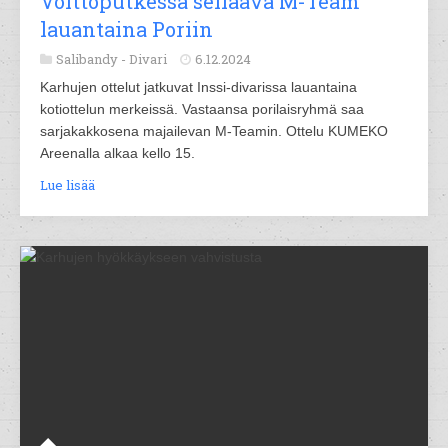
Voittoputkessa seilaava M-Team
lauantaina Poriin
Salibandy -
Divari
6.12.2024
Karhujen ottelut jatkuvat Inssi-divarissa lauantaina
kotiottelun merkeissä. Vastaansa porilaisryhmä saa
sarjakakkosena majailevan M-Teamin. Ottelu KUMEKO
Areenalla alkaa kello 15.
Lue lisää