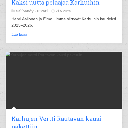
Kaksi uutta pelaajaa Karhuihin
Salibandy -
Divari
21.5.2025
Henri Aallonen ja Elmo Limma siirtyvät Karhuihin kaudeksi
2025–2026.
Lue lisää
Karhujen Vertti Rautavan kausi
pakettiin