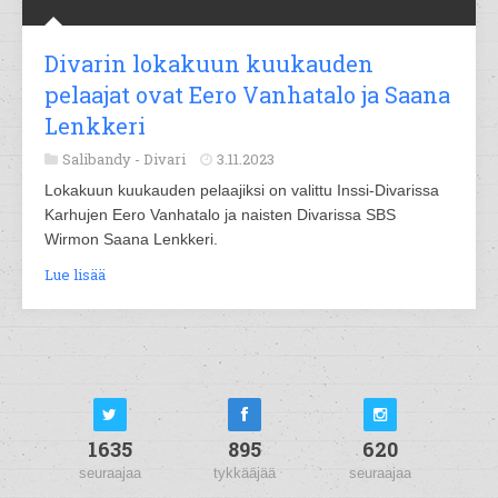
Divarin lokakuun kuukauden
pelaajat ovat Eero Vanhatalo ja Saana
Lenkkeri
Salibandy -
Divari
3.11.2023
Lokakuun kuukauden pelaajiksi on valittu Inssi-Divarissa
Karhujen Eero Vanhatalo ja naisten Divarissa SBS
Wirmon Saana Lenkkeri.
Lue lisää
1635
895
620
seuraajaa
tykkääjää
seuraajaa