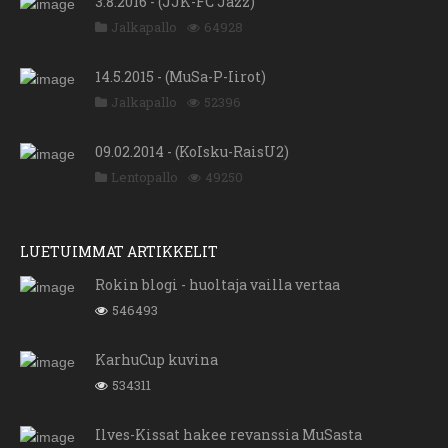
3.8.2016 - (JJK-FC Jazz)
Jalkapallo
64928
14.5.2015 - (MuSa-P-Iirot)
Jalkapallo
52396
09.02.2014 - (KoIsku-RaisU2)
Lentopallo
49250
LUETUIMMAT ARTIKKELIT
Rokin blogi - huoltaja vailla vertaa
546493
KarhuCup kuvina
534311
Ilves-Kissat hakee revanssia MuSasta