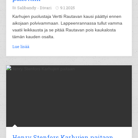
Salibandy -
Divari
9.1.2025
Karhujen puolustaja Vertti Rautavan kausi päättyi ennen
aikojaan polvivammaan. Lappeenrannassa tullut vamma
vaatii leikkausta ja se pitää Rautavan pois kaukalosta
tämän kauden osalta.
Lue lisää
Henry Stenfors Karhujen paitaan