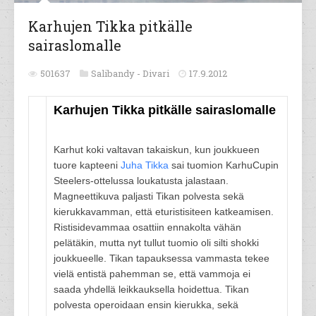
Karhujen Tikka pitkälle
sairaslomalle
501637
Salibandy -
Divari
17.9.2012
Karhujen Tikka pitkälle sairaslomalle
Karhut koki valtavan takaiskun, kun joukkueen
tuore kapteeni
Juha Tikka
sai tuomion KarhuCupin
Steelers-ottelussa loukatusta jalastaan.
Magneettikuva paljasti Tikan polvesta sekä
kierukkavamman, että eturistisiteen katkeamisen.
Ristisidevammaa osattiin ennakolta vähän
pelätäkin, mutta nyt tullut tuomio oli silti shokki
joukkueelle. Tikan tapauksessa vammasta tekee
vielä entistä pahemman se, että vammoja ei
saada yhdellä leikkauksella hoidettua. Tikan
polvesta operoidaan ensin kierukka, sekä