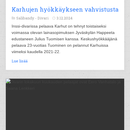
Karhujen hyökkäykseen vahvistusta
Salibandy -
Divari
3.12.2024
Inssi-divarissa pelaava Karhut on tehnyt toistaiseksi
voimassa olevan lainasopimuksen Jyväskylän Happeeta
edustaneen Julius Tuomisen kanssa. Keskushyökkääjänä
pelaava 23-vuotias Tuominen on pelannut Karhuissa
viimeksi kaudella 2021-22.
Lue lisää