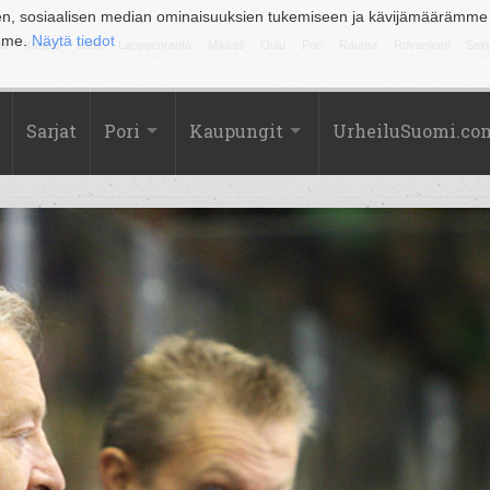
en, sosiaalisen median ominaisuuksien tukemiseen ja kävijämäärämme
amme.
Näytä tiedot
la
Kuopio
Lahti
Lappeenranta
Mikkeli
Oulu
Pori
Rauma
Rovaniemi
Sein
Sarjat
Pori
Kaupungit
UrheiluSuomi.co