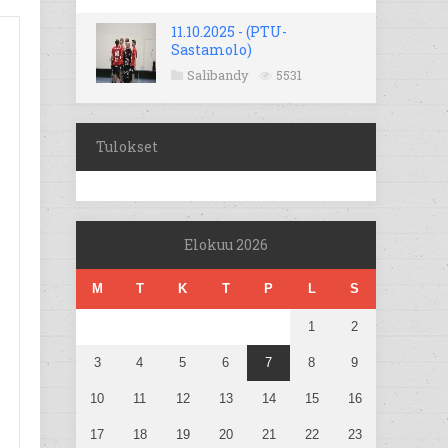
11.10.2025 - (PTU-
Sastamolo)
Salibandy
5531
Tulokset
Elokuu 2026
M
T
K
T
P
L
S
1
2
3
4
5
6
7
8
9
10
11
12
13
14
15
16
17
18
19
20
21
22
23