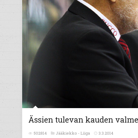
Ässien tulevan kauden valm
502814
Jääkiekko -
Liiga
3.3.2014