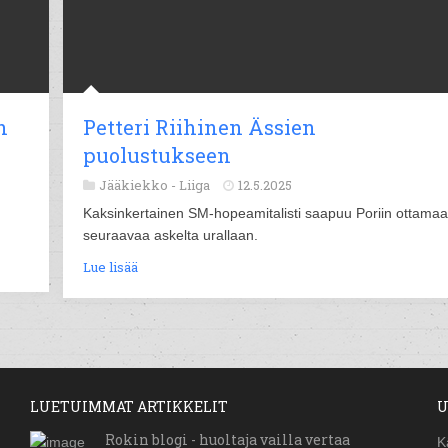
n
Petteri Riihinen Ässien
puolustukseen
Jääkiekko -
Liiga
12.5.2025
Kaksinkertainen SM-hopeamitalisti saapuu Poriin ottama
seuraavaa askelta urallaan.
Lue lisää
LUETUIMMAT ARTIKKELIT
U
Rokin blogi - huoltaja vailla vertaa
K