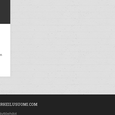
an
RHEILUSUOMI.COM
äyttöehdot