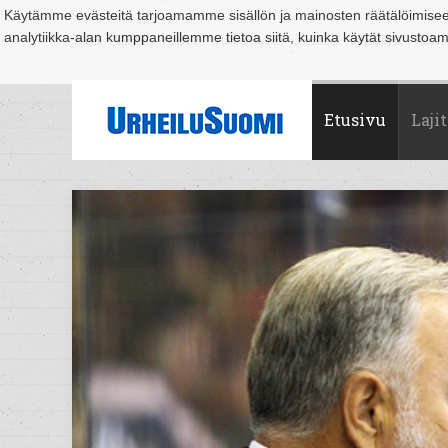
Käytämme evästeitä tarjoamamme sisällön ja mainosten räätälöimise
analytiikka-alan kumppaneillemme tietoa siitä, kuinka käytät sivusto
Suomi
Espoo
Helsinki
Hämeenlinna
Joensuu
Jyväskylä
Kouvo
Etusivu
Lajit