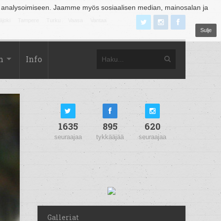
 analysoimiseen. Jaamme myös sosiaalisen median, mainosalan ja
äjoki
Tampere
Turku
Vaasa
Vantaa
Sulje
m
Info
1635
895
620
seuraajaa
tykkääjää
seuraajaa
Galleriat