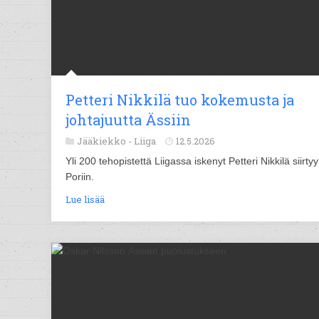
Petteri Nikkilä tuo kokemusta ja
johtajuutta Ässiin
Jääkiekko -
Liiga
12.5.2026
Yli 200 tehopistettä Liigassa iskenyt Petteri Nikkilä siirtyy
Poriin.
Lue lisää