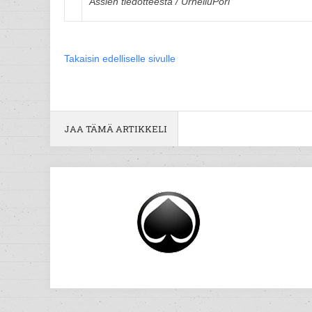
Ässien tiedotteesta / UrheiluPori
Takaisin edelliselle sivulle
JAA TÄMÄ ARTIKKELI