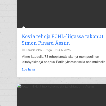
Kovia tehoja ECHL-liigassa takonut
Simon Pinard Ässiin
Jääkiekko -
Liiga
4.6.2026
Viime kaudella 73 tehopistettä iskenyt monipuolinen
laitahyökkääjä saapuu Poriin yksivuotisella sopimuksella
Lue lisää