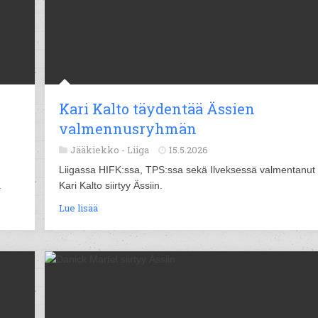
Kari Kalto täydentää Ässien
valmennusryhmän
Jääkiekko -
Liiga
15.5.2026
Liigassa HIFK:ssa, TPS:ssa sekä Ilveksessä valmentanut
.
Kari Kalto siirtyy Ässiin.
Lue lisää