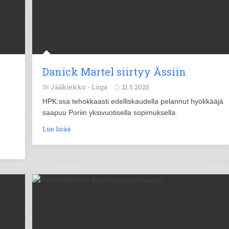
Danick Martel siirtyy Ässiin
Jääkiekko -
Liiga
21.5.2025
HPK:ssa tehokkaasti edelliskaudella pelannut hyökkääjä
saapuu Poriin yksivuotisella sopimuksella.
Lue lisää