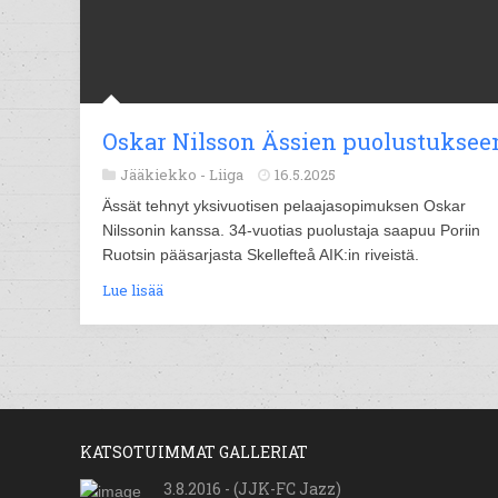
Oskar Nilsson Ässien puolustuksee
Jääkiekko -
Liiga
16.5.2025
Ässät tehnyt yksivuotisen pelaajasopimuksen Oskar
Nilssonin kanssa. 34-vuotias puolustaja saapuu Poriin
Ruotsin pääsarjasta Skellefteå AIK:in riveistä.
Lue lisää
KATSOTUIMMAT GALLERIAT
3.8.2016 - (JJK-FC Jazz)