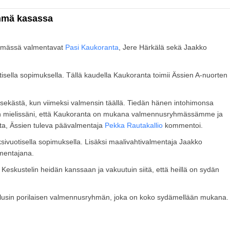
hmä kasassa
hmässä valmentavat
Pasi Kaukoranta
, Jere Härkälä sekä Jaakko
isella sopimuksella. Tällä kaudella Kaukoranta toimii Ässien A-nuorten
ekästä, kun viimeksi valmensin täällä. Tiedän hänen intohimonsa
len mielissäni, että Kaukoranta on mukana valmennusryhmässämme ja
uta, Ässien tuleva päävalmentaja
Pekka Rautakallio
kommentoi.
ivuotisella sopimuksella. Lisäksi maalivahtivalmentaja Jaakko
mentajana.
 Keskustelin heidän kanssaan ja vakuutuin siitä, että heillä on sydän
alusin porilaisen valmennusryhmän, joka on koko sydämellään mukana.