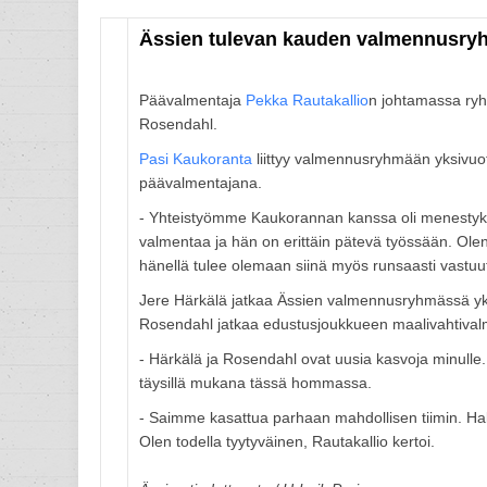
Ässien tulevan kauden valmennusry
Päävalmentaja
Pekka Rautakallio
n johtamassa ry
Rosendahl.
Pasi Kaukoranta
liittyy valmennusryhmään yksivuot
päävalmentajana.
- Yhteistyömme Kaukorannan kanssa oli menestyks
valmentaa ja hän on erittäin pätevä työssään. O
hänellä tulee olemaan siinä myös runsaasti vastu
Jere Härkälä jatkaa Ässien valmennusryhmässä yks
Rosendahl jatkaa edustusjoukkueen maalivahtival
- Härkälä ja Rosendahl ovat uusia kasvoja minulle.
täysillä mukana tässä hommassa.
- Saimme kasattua parhaan mahdollisen tiimin. H
Olen todella tyytyväinen, Rautakallio kertoi.