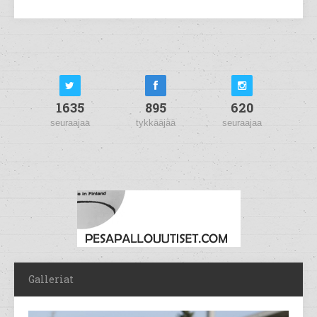
1635
895
620
seuraajaa
tykkääjää
seuraajaa
Galleriat