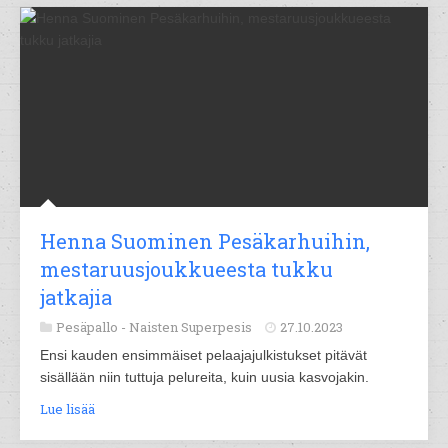
Henna Suominen Pesäkarhuihin,
mestaruusjoukkueesta tukku
jatkajia
Pesäpallo -
Naisten Superpesis
27.10.2023
Ensi kauden ensimmäiset pelaajajulkistukset pitävät
sisällään niin tuttuja pelureita, kuin uusia kasvojakin.
Lue lisää