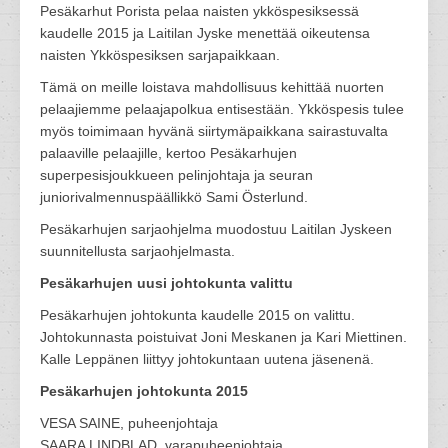
Pesäkarhut Porista pelaa naisten ykköspesiksessä
kaudelle 2015 ja Laitilan Jyske menettää oikeutensa
naisten Ykköspesiksen sarjapaikkaan.
Tämä on meille loistava mahdollisuus kehittää nuorten
pelaajiemme pelaajapolkua entisestään. Ykköspesis tulee
myös toimimaan hyvänä siirtymäpaikkana sairastuvalta
palaaville pelaajille, kertoo Pesäkarhujen
superpesisjoukkueen pelinjohtaja ja seuran
juniorivalmennuspäällikkö Sami Österlund.
Pesäkarhujen sarjaohjelma muodostuu Laitilan Jyskeen
suunnitellusta sarjaohjelmasta.
Pesäkarhujen uusi johtokunta valittu
Pesäkarhujen johtokunta kaudelle 2015 on valittu.
Johtokunnasta poistuivat Joni Meskanen ja Kari Miettinen.
Kalle Leppänen liittyy johtokuntaan uutena jäsenenä.
Pesäkarhujen johtokunta 2015
VESA SAINE, puheenjohtaja
SAARA LINDBLAD, varapuheenjohtaja