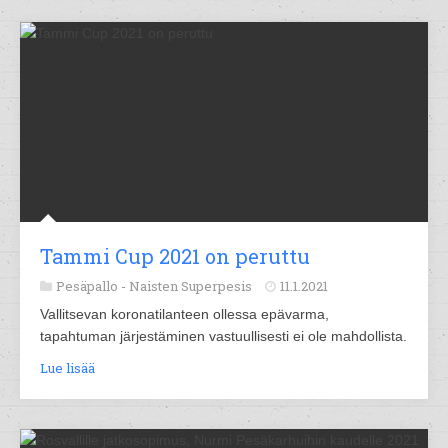
Tammi Cup 2021 on peruttu
Pesäpallo -
Naisten Superpesis
11.1.2021
Vallitsevan koronatilanteen ollessa epävarma,
tapahtuman järjestäminen vastuullisesti ei ole mahdollista.
Lue lisää