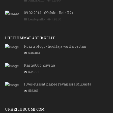
Jalkapallo
52396
09.02.2014 - (KoIsku-RaisU2)
Lentopallo
49250
LUETUIMMAT ARTIKKELIT
Rokin blogi - huoltaja vailla vertaa
546483
KarhuCup kuvina
534302
Ilves-Kissat hakee revanssia MuSasta
518301
URHEILUSUOMI.COM