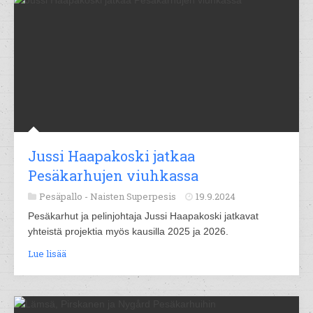
Jussi Haapakoski jatkaa
Pesäkarhujen viuhkassa
Pesäpallo -
Naisten Superpesis
19.9.2024
Pesäkarhut ja pelinjohtaja Jussi Haapakoski jatkavat
yhteistä projektia myös kausilla 2025 ja 2026.
Lue lisää