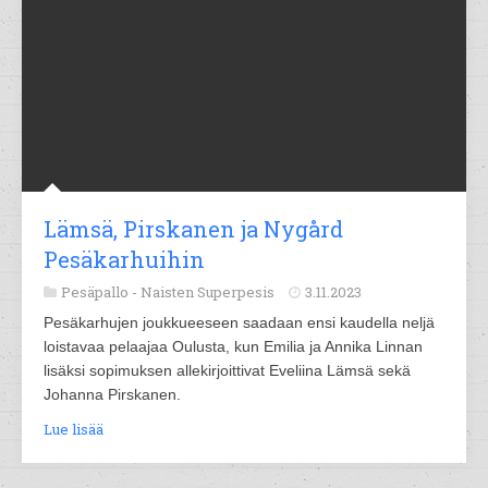
Lämsä, Pirskanen ja Nygård
Pesäkarhuihin
Pesäpallo -
Naisten Superpesis
3.11.2023
Pesäkarhujen joukkueeseen saadaan ensi kaudella neljä
loistavaa pelaajaa Oulusta, kun Emilia ja Annika Linnan
lisäksi sopimuksen allekirjoittivat Eveliina Lämsä sekä
Johanna Pirskanen.
Lue lisää