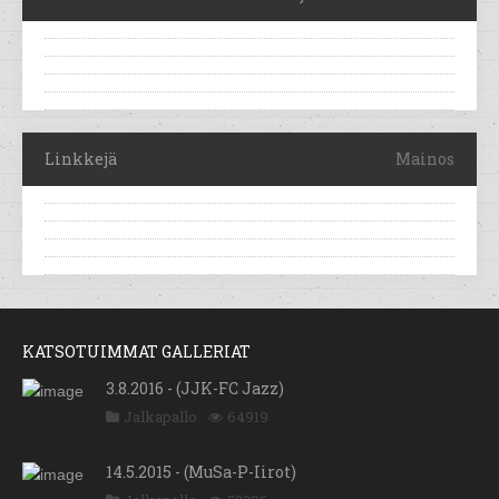
Linkkejä
Mainos
KATSOTUIMMAT GALLERIAT
3.8.2016 - (JJK-FC Jazz)
Jalkapallo
64919
14.5.2015 - (MuSa-P-Iirot)