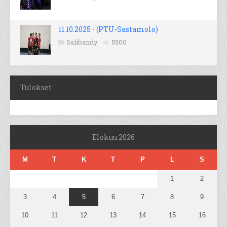
11.10.2025 - (PTU-Sastamolo)
Salibandy
5500
Tulokset
Elokuu 2026
M
T
K
T
P
L
S
1
2
3
4
5
6
7
8
9
10
11
12
13
14
15
16