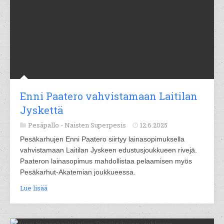
Enni Paatero vahvistamaan Laitilan
Jyskettä
Pesäpallo -
Naisten Superpesis
12.6.2025
Pesäkarhujen Enni Paatero siirtyy lainasopimuksella
vahvistamaan Laitilan Jyskeen edustusjoukkueen rivejä.
Paateron lainasopimus mahdollistaa pelaamisen myös
Pesäkarhut-Akatemian joukkueessa.
Lue lisää