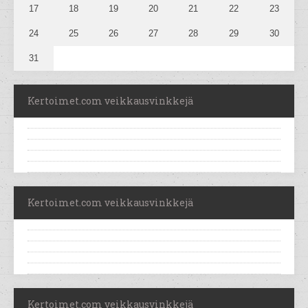
17
18
19
20
21
22
23
24
25
26
27
28
29
30
31
Kertoimet.com veikkausvinkkejä
Kertoimet.com veikkausvinkkejä
Kertoimet.com veikkausvinkkejä