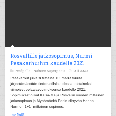
Rosvallille jatkosopimus, Nurmi
Pesäkarhuihin kaudelle 2021
Pesäpallo -
Naisten Superpesis
10.11.2020
Pesäkarhut julkaisi tiistaina 10. marraskuuta
järjestämässään tiedotustilaisuudessa toistaiseksi
viimeiset pelaajasopimuksensa kaudelle 2021.
Sopimukset olivat Kaisa-Maija Rosvallin vuoden mittainen
jatkosopimus ja Mynämäeltä Poriin siirtyvän Henna
Nurmen 1+1 -mittainen sopimus.
Lue lisää