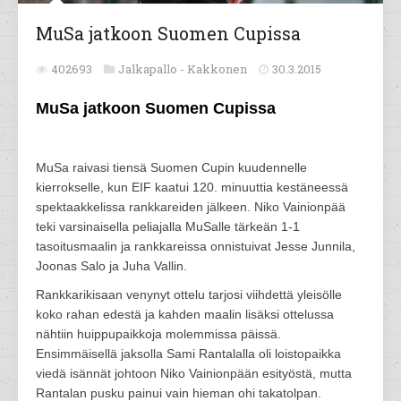
MuSa jatkoon Suomen Cupissa
402693
Jalkapallo -
Kakkonen
30.3.2015
MuSa jatkoon Suomen Cupissa
MuSa raivasi tiensä Suomen Cupin kuudennelle
kierrokselle, kun EIF kaatui 120. minuuttia kestäneessä
spektaakkelissa rankkareiden jälkeen. Niko Vainionpää
teki varsinaisella peliajalla MuSalle tärkeän 1-1
tasoitusmaalin ja rankkareissa onnistuivat Jesse Junnila,
Joonas Salo ja Juha Vallin.
Rankkarikisaan venynyt ottelu tarjosi viihdettä yleisölle
koko rahan edestä ja kahden maalin lisäksi ottelussa
nähtiin huippupaikkoja molemmissa päissä.
Ensimmäisellä jaksolla Sami Rantalalla oli loistopaikka
viedä isännät johtoon Niko Vainionpään esityöstä, mutta
Rantalan pusku painui vain hieman ohi takatolpan.