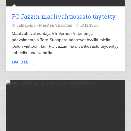
FC Jazzin maalivahtiosasto täytetty
Jalkapallo -
Miesten Ykkönen
13.12.2024
Maalivahtivalmentaja Vili-Verneri Virtanen ja
päävalmentaja Tero Suonperä pääsevät hyvillä mielin
joulun viettoon, kun FC Jazzin maalivahtiosasto täydentyy
kahdella maalivahdilla.
Lue lisää