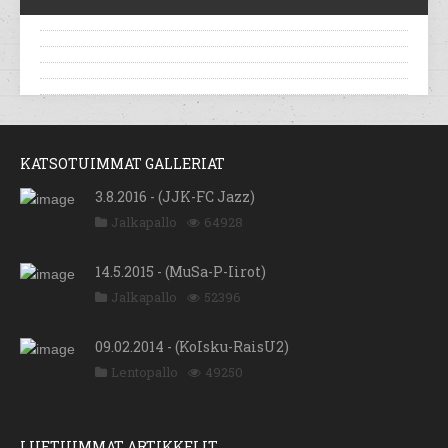
KATSOTUIMMAT GALLERIAT
3.8.2016 - (JJK-FC Jazz)
Jalkapallo
64928
14.5.2015 - (MuSa-P-Iirot)
Jalkapallo
52396
09.02.2014 - (KoIsku-RaisU2)
Lentopallo
49250
LUETUIMMAT ARTIKKELIT