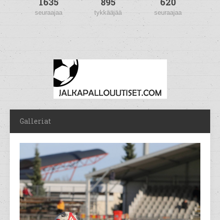
1635
895
620
seuraajaa
tykkääjää
seuraajaa
Galleriat