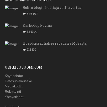
Rokin blogi - huoltaja vailla vertaa
546497
KarhuCup kuvina
534314
Ilves-Kissat hakee revanssia MuSasta
518310
URHEILUSUOMI.COM
Käyttöehdot
Tietosuojalauseke
Mediakortti
Rekrytointi
Yhteystiedot