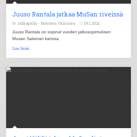
Juuso Rantala jatkaa MuSan riveissä
Jalkapallo -
Miesten Ykkönen
19.1.2021
Juuso Rantala on sopinut vuoden jatkosopimuksen
Musan Salaman kanssa.
Lue lisää