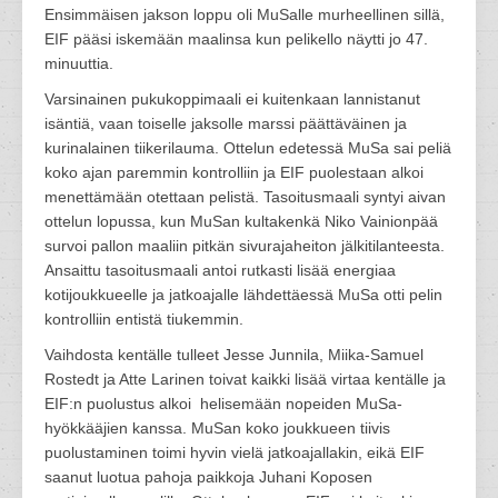
Ensimmäisen jakson loppu oli MuSalle murheellinen sillä,
EIF pääsi iskemään maalinsa kun pelikello näytti jo 47.
minuuttia.
Varsinainen pukukoppimaali ei kuitenkaan lannistanut
isäntiä, vaan toiselle jaksolle marssi päättäväinen ja
kurinalainen tiikerilauma. Ottelun edetessä MuSa sai peliä
koko ajan paremmin kontrolliin ja EIF puolestaan alkoi
menettämään otettaan pelistä. Tasoitusmaali syntyi aivan
ottelun lopussa, kun MuSan kultakenkä Niko Vainionpää
survoi pallon maaliin pitkän sivurajaheiton jälkitilanteesta.
Ansaittu tasoitusmaali antoi rutkasti lisää energiaa
kotijoukkueelle ja jatkoajalle lähdettäessä MuSa otti pelin
kontrolliin entistä tiukemmin.
Vaihdosta kentälle tulleet Jesse Junnila, Miika-Samuel
Rostedt ja Atte Larinen toivat kaikki lisää virtaa kentälle ja
EIF:n puolustus alkoi helisemään nopeiden MuSa-
hyökkääjien kanssa. MuSan koko joukkueen tiivis
puolustaminen toimi hyvin vielä jatkoajallakin, eikä EIF
saanut luotua pahoja paikkoja Juhani Koposen