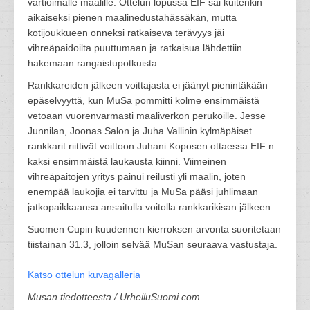
vartioimalle maalille. Ottelun lopussa EIF sai kuitenkin
aikaiseksi pienen maalinedustahässäkän, mutta
kotijoukkueen onneksi ratkaiseva terävyys jäi
vihreäpaidoilta puuttumaan ja ratkaisua lähdettiin
hakemaan rangaistupotkuista.
Rankkareiden jälkeen voittajasta ei jäänyt pienintäkään
epäselvyyttä, kun MuSa pommitti kolme ensimmäistä
vetoaan vuorenvarmasti maaliverkon perukoille. Jesse
Junnilan, Joonas Salon ja Juha Vallinin kylmäpäiset
rankkarit riittivät voittoon Juhani Koposen ottaessa EIF:n
kaksi ensimmäistä laukausta kiinni. Viimeinen
vihreäpaitojen yritys painui reilusti yli maalin, joten
enempää laukojia ei tarvittu ja MuSa pääsi juhlimaan
jatkopaikkaansa ansaitulla voitolla rankkarikisan jälkeen.
Suomen Cupin kuudennen kierroksen arvonta suoritetaan
tiistainan 31.3, jolloin selvää MuSan seuraava vastustaja.
Katso ottelun kuvagalleria
Musan tiedotteesta / UrheiluSuomi.com