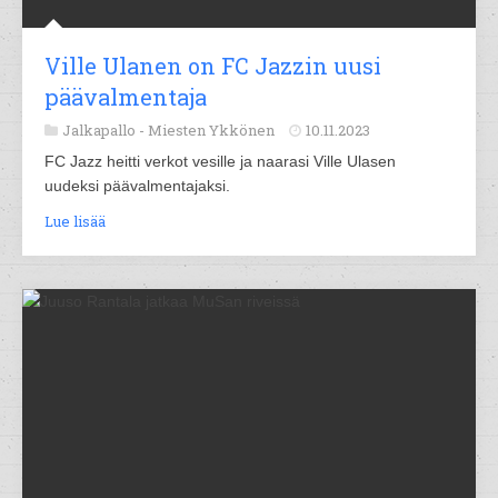
Ville Ulanen on FC Jazzin uusi
päävalmentaja
Jalkapallo -
Miesten Ykkönen
10.11.2023
FC Jazz heitti verkot vesille ja naarasi Ville Ulasen
uudeksi päävalmentajaksi.
Lue lisää