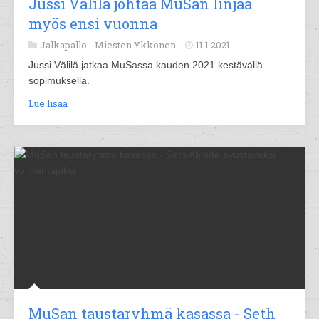
Jussi Välilä johtaa MuSan linjaa
myös ensi vuonna
Jalkapallo -
Miesten Ykkönen
11.1.2021
Jussi Välilä jatkaa MuSassa kauden 2021 kestävällä
sopimuksella.
Lue lisää
MuSan taustaryhmä kasassa - Seth