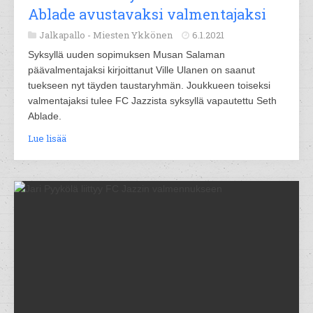
Ablade avustavaksi valmentajaksi
Jalkapallo -
Miesten Ykkönen
6.1.2021
Syksyllä uuden sopimuksen Musan Salaman
päävalmentajaksi kirjoittanut Ville Ulanen on saanut
tuekseen nyt täyden taustaryhmän. Joukkueen toiseksi
valmentajaksi tulee FC Jazzista syksyllä vapautettu Seth
Ablade.
Lue lisää