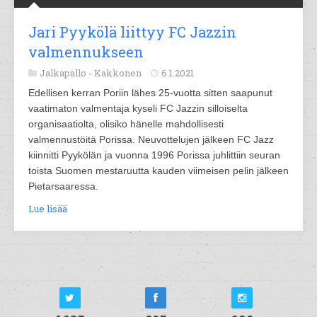
Jari Pyykölä liittyy FC Jazzin
valmennukseen
Jalkapallo -
Kakkonen
6.1.2021
Edellisen kerran Poriin lähes 25-vuotta sitten saapunut
vaatimaton valmentaja kyseli FC Jazzin silloiselta
organisaatiolta, olisiko hänelle mahdollisesti
valmennustöitä Porissa. Neuvottelujen jälkeen FC Jazz
kiinnitti Pyykölän ja vuonna 1996 Porissa juhlittiin seuran
toista Suomen mestaruutta kauden viimeisen pelin jälkeen
Pietarsaaressa.
Lue lisää