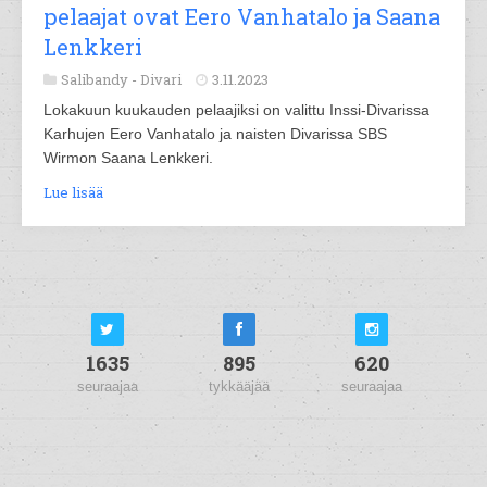
pelaajat ovat Eero Vanhatalo ja Saana
Lenkkeri
Salibandy -
Divari
3.11.2023
Lokakuun kuukauden pelaajiksi on valittu Inssi-Divarissa
Karhujen Eero Vanhatalo ja naisten Divarissa SBS
Wirmon Saana Lenkkeri.
Lue lisää
1635
895
620
seuraajaa
tykkääjää
seuraajaa