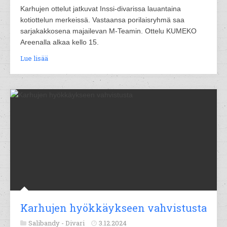
Karhujen ottelut jatkuvat Inssi-divarissa lauantaina
kotiottelun merkeissä. Vastaansa porilaisryhmä saa
sarjakakkosena majailevan M-Teamin. Ottelu KUMEKO
Areenalla alkaa kello 15.
Lue lisää
Karhujen hyökkäykseen vahvistusta
Salibandy -
Divari
3.12.2024