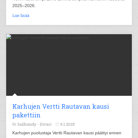
2025–2026.
Lue lisää
Karhujen Vertti Rautavan kausi
pakettiin
Salibandy -
Divari
9.1.2025
Karhujen puolustaja Vertti Rautavan kausi päättyi ennen