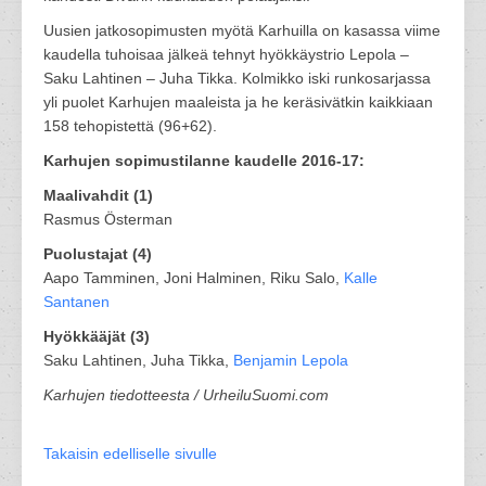
Uusien jatkosopimusten myötä Karhuilla on kasassa viime
kaudella tuhoisaa jälkeä tehnyt hyökkäystrio Lepola –
Saku Lahtinen – Juha Tikka. Kolmikko iski runkosarjassa
yli puolet Karhujen maaleista ja he keräsivätkin kaikkiaan
158 tehopistettä (96+62).
Karhujen sopimustilanne kaudelle 2016-17:
Maalivahdit (1)
Rasmus Österman
Puolustajat (4)
Aapo Tamminen, Joni Halminen, Riku Salo,
Kalle
Santanen
Hyökkääjät (3)
Saku Lahtinen, Juha Tikka,
Benjamin Lepola
Karhujen tiedotteesta / UrheiluSuomi.com
Takaisin edelliselle sivulle