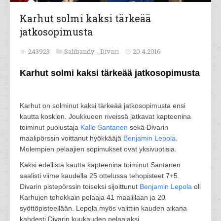
Karhut solmi kaksi tärkeää
jatkosopimusta
243923
Salibandy -
Divari
20.4.2016
Karhut solmi kaksi tärkeää jatkosopimusta
Karhut on solminut kaksi tärkeää jatkosopimusta ensi
kautta koskien. Joukkueen riveissä jatkavat kapteenina
toiminut puolustaja
Kalle Santanen
sekä Divarin
maalipörssin voittanut hyökkääjä
Benjamin Lepola
.
Molempien pelaajien sopimukset ovat yksivuotisia.
Kaksi edellistä kautta kapteenina toiminut Santanen
saalisti viime kaudella 25 ottelussa tehopisteet 7+5.
Divarin pistepörssin toiseksi sijoittunut
Benjamin Lepola
oli
Karhujen tehokkain pelaaja 41 maalillaan ja 20
syöttöpisteellään. Lepola myös valittiin kauden aikana
kahdesti Divarin kuukauden pelaajaksi.