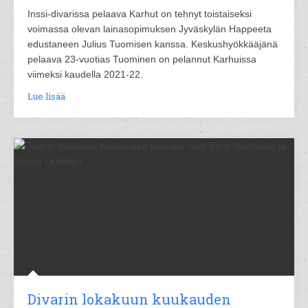
Inssi-divarissa pelaava Karhut on tehnyt toistaiseksi
voimassa olevan lainasopimuksen Jyväskylän Happeeta
edustaneen Julius Tuomisen kanssa. Keskushyökkääjänä
pelaava 23-vuotias Tuominen on pelannut Karhuissa
viimeksi kaudella 2021-22.
Lue lisää
Divarin lokakuun kuukauden