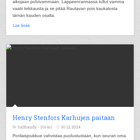
aikojaan polvivammaan. Lappeenrannassa tullut vamma
vaatii leikkausta ja se pitää Rautavan pois kaukalosta
tämän kauden osalta.
Lue lisää
Henry Stenfors Karhujen paitaan
Salibandy -
Divari
30.12.2024
Porilaisjoukkue vahvistaa puolustustaan, kun seuran oma