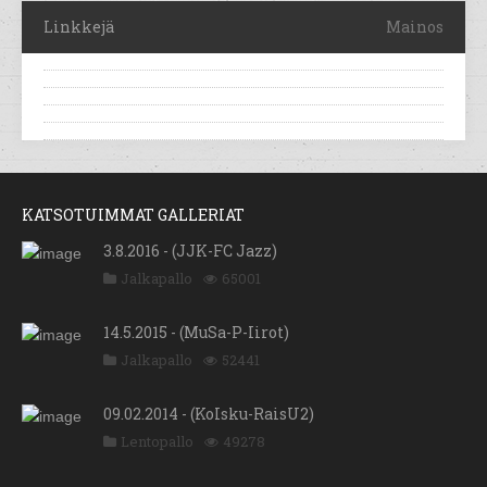
Linkkejä
Mainos
KATSOTUIMMAT GALLERIAT
3.8.2016 - (JJK-FC Jazz)
Jalkapallo
65001
14.5.2015 - (MuSa-P-Iirot)
Jalkapallo
52441
09.02.2014 - (KoIsku-RaisU2)
Lentopallo
49278