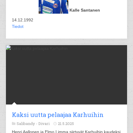
Kalle Santanen
14.12.1992
Tiedot
Kaksi uutta pelaajaa Karhuihin
Salibandy -
Divari
21.5.2025
Henri Aallonen ja Elmo Limma siirtyvät Karhuihin kaudeksi