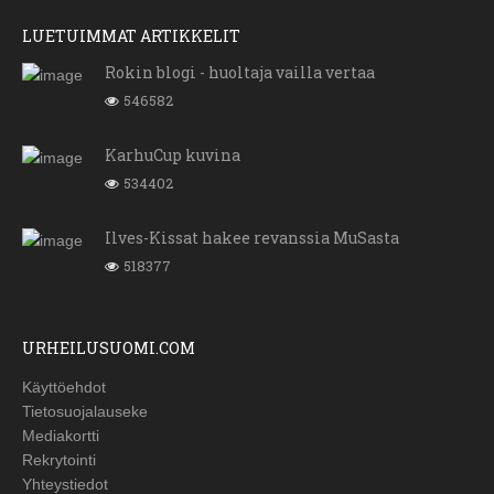
LUETUIMMAT ARTIKKELIT
Rokin blogi - huoltaja vailla vertaa
546582
KarhuCup kuvina
534402
Ilves-Kissat hakee revanssia MuSasta
518377
URHEILUSUOMI.COM
Käyttöehdot
Tietosuojalauseke
Mediakortti
Rekrytointi
Yhteystiedot