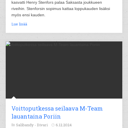
kasvatti Henry Stenfors palaa Saksasta joukkueen
riveihin. Stenforsin sopimus kattaa loppukauden lisäksi
myös ensi kauden.
Lue lisää
Voittoputkessa seilaava M-Team
lauantaina Poriin
Salibandy -
Divari
6.12.2024