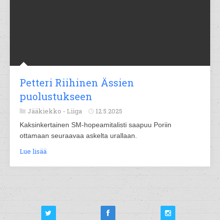
Petteri Riihinen Ässien
puolustukseen
Jääkiekko -
Liiga
12.5.2025
Kaksinkertainen SM-hopeamitalisti saapuu Poriin
ottamaan seuraavaa askelta urallaan.
Lue lisää