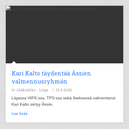
Kari Kalto täydentää Ässien
valmennusryhmän
Jääkiekko -
Liiga
15.5.2026
Liigassa HIFK:ssa, TPS:ssa sekä Ilveksessä valmentanut
Kari Kalto siirtyy Ässiin.
Lue lisää