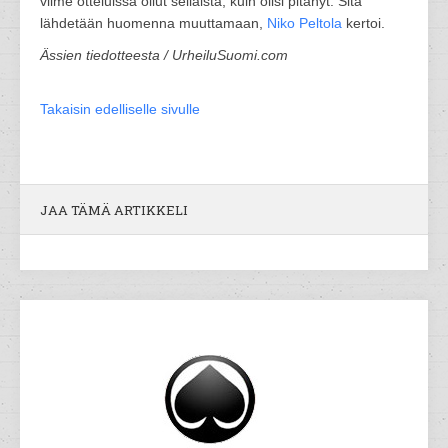
viime otteluissa ollut sellaista, kuin olisi pitänyt. Sitä
lähdetään huomenna muuttamaan,
Niko Peltola
kertoi.
Ässien tiedotteesta / UrheiluSuomi.com
Takaisin edelliselle sivulle
JAA TÄMÄ ARTIKKELI