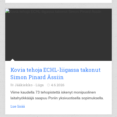
Kovia tehoja ECHL-liigassa takonut
Simon Pinard Ässiin
Jääkiekko -
Liiga
4.6.2026
Viime kaudella 73 tehopistettä iskenyt monipuolinen
laitahyökkääjä saapuu Poriin yksivuotisella sopimuksella.
Lue lisää