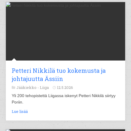
Petteri Nikkilä tuo kokemusta ja
johtajuutta Ässiin
Jääkiekko -
Liiga
12.5.2026
Yli 200 tehopistettä Liigassa iskenyt Petteri Nikkilä siirtyy
Poriin.
Lue lisää