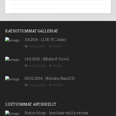
KATSOTUIMMAT GALLERIAT
3.8.2016 - (JJK-FC Jazz)
Jalkapallo
65001
14.5.2015 - (MuSa-P-Iirot)
Jalkapallo
52444
09.02.2014 - (KoIsku-RaisU2)
Lentopallo
49285
LUETUIMMAT ARTIKKELIT
Rokin blogi - huoltaja vailla vertaa