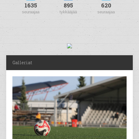
1635
895
620
seuraajaa
tykkääjää
seuraajaa
Galleriat