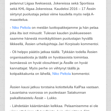
pelannut Liigaa Ilveksessä, Jokereissa sekä Sportissa
sekä KHL-liigaa Jokereissa. Kaudeksi 2016 – 17 Ässiin
siirtynyt puolustaja pelasi viime kaudella myös neljä A-
maaottelua.
-
Niko Peltola
on meidän luottopakkejamme ja hän pelaa
joka ilta isot minuutit. Tulevan kauden joukkueeseen
saamme hänestä monikäyttöisen puolustajan hyvällä
liikkeellä, Ässien urheilujohtaja Jari Korpisalo kommentoi.
- Oli helppo päätös jatkaa täällä. Tykkään todella Ässien
organisaatiosta ja täällä on hyvätasoista toimintaa.
Isomäessä on hyvät olosuhteet ja Ässille on hyvät
kannattajat. Myös perhe on viihtynyt täällä ja
kotipaikkakunta on lähellä,
Niko Peltola
kommentoi.
Ässien kausi jatkuu torstaina kotiottelulla KalPaa vastaan.
Lauantaina vuorossa on puolestaan Satakunnan
paikallistaistelu Ässät – Lukko.
- Lähdetään kääntämään kelkkaa. Pelaamisemme ei ole