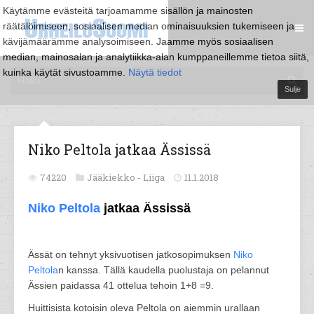
Käytämme evästeitä tarjoamamme sisällön ja mainosten
räätälöimiseen, sosiaalisen median ominaisuuksien tukemiseen ja
kävijämäärämme analysoimiseen. Jaamme myös sosiaalisen
median, mainosalan ja analytiikka-alan kumppaneillemme tietoa siitä,
kuinka käytät sivustoamme.
Näytä tiedot
Sulje
Niko Peltola jatkaa Ässissä
74220
Jääkiekko -
Liiga
11.1.2018
Niko Peltola
jatkaa Ässissä
Ässät on tehnyt yksivuotisen jatkosopimuksen
Niko
Peltola
n kanssa. Tällä kaudella puolustaja on pelannut
Ässien paidassa 41 ottelua tehoin 1+8 =9.
Huittisista kotoisin oleva Peltola on aiemmin urallaan