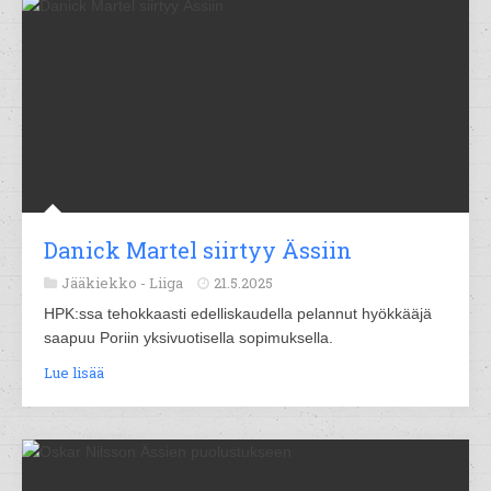
Danick Martel siirtyy Ässiin
Jääkiekko -
Liiga
21.5.2025
HPK:ssa tehokkaasti edelliskaudella pelannut hyökkääjä
saapuu Poriin yksivuotisella sopimuksella.
Lue lisää