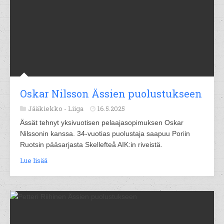
Oskar Nilsson Ässien puolustukseen
Jääkiekko -
Liiga
16.5.2025
Ässät tehnyt yksivuotisen pelaajasopimuksen Oskar
Nilssonin kanssa. 34-vuotias puolustaja saapuu Poriin
Ruotsin pääsarjasta Skellefteå AIK:in riveistä.
Lue lisää