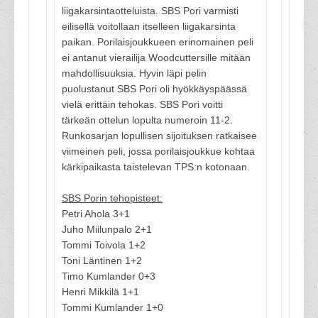
liigakarsintaotteluista. SBS Pori varmisti
eilisellä voitollaan itselleen liigakarsinta
paikan. Porilaisjoukkueen erinomainen peli
ei antanut vierailija Woodcuttersille mitään
mahdollisuuksia. Hyvin läpi pelin
puolustanut SBS Pori oli hyökkäyspäässä
vielä erittäin tehokas. SBS Pori voitti
tärkeän ottelun lopulta numeroin 11-2.
Runkosarjan lopullisen sijoituksen ratkaisee
viimeinen peli, jossa porilaisjoukkue kohtaa
kärkipaikasta taistelevan TPS:n kotonaan.
SBS Porin tehopisteet:
Petri Ahola 3+1
Juho Miilunpalo 2+1
Tommi Toivola 1+2
Toni Läntinen 1+2
Timo Kumlander 0+3
Henri Mikkilä 1+1
Tommi Kumlander 1+0