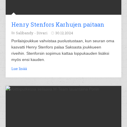
Henry Stenfors Karhujen paitaan
Salibandy -
Divari
30.12.2024
Porilaisjoukkue vahvistaa puolustustaan, kun seuran oma
kasvatti Henry Stenfors palaa Saksasta joukkueen
riveihin. Stenforsin sopimus kattaa loppukauden lisäksi
myös ensi kauden.
Lue lisää