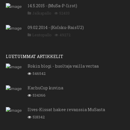
14.5.2015 - (MuSa-P-Iirot)
Jalkapallo
52433
09.02.2014 - (KoIsku-RaisU2)
Lentopallo
49272
LUETUIMMAT ARTIKKELIT
Rokin blogi - huoltaja vailla vertaa
546542
KarhuCup kuvina
534366
Ilves-Kissat hakee revanssia MuSasta
518342