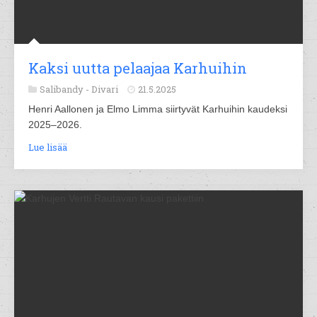
Kaksi uutta pelaajaa Karhuihin
Salibandy -
Divari
21.5.2025
Henri Aallonen ja Elmo Limma siirtyvät Karhuihin kaudeksi
2025–2026.
Lue lisää