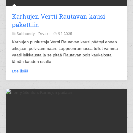
Karhujen Vertti Rautavan kausi
pakettiin
Salibandy -
Divari
9.1.2025
Karhujen puolustaja Vertti Rautavan kausi päättyi ennen
aikojaan polvivammaan. Lappeenrannassa tullut vamma
vaatii leikkausta ja se pitää Rautavan pois kaukalosta
tämän kauden osalta.
Lue lisää