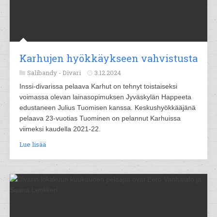
Karhujen hyökkäykseen vahvistusta
Salibandy -
Divari
3.12.2024
Inssi-divarissa pelaava Karhut on tehnyt toistaiseksi
voimassa olevan lainasopimuksen Jyväskylän Happeeta
edustaneen Julius Tuomisen kanssa. Keskushyökkääjänä
pelaava 23-vuotias Tuominen on pelannut Karhuissa
viimeksi kaudella 2021-22.
Lue lisää