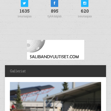
1635
895
620
seuraajaa
tykkääjää
seuraajaa
Galleriat