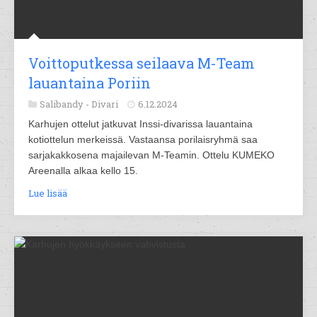
Voittoputkessa seilaava M-Team
lauantaina Poriin
Salibandy -
Divari
6.12.2024
Karhujen ottelut jatkuvat Inssi-divarissa lauantaina
kotiottelun merkeissä. Vastaansa porilaisryhmä saa
sarjakakkosena majailevan M-Teamin. Ottelu KUMEKO
Areenalla alkaa kello 15.
Lue lisää