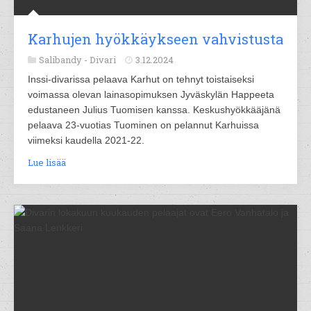
Karhujen hyökkäykseen vahvistusta
Salibandy -
Divari
3.12.2024
Inssi-divarissa pelaava Karhut on tehnyt toistaiseksi
voimassa olevan lainasopimuksen Jyväskylän Happeeta
edustaneen Julius Tuomisen kanssa. Keskushyökkääjänä
pelaava 23-vuotias Tuominen on pelannut Karhuissa
viimeksi kaudella 2021-22.
Lue lisää