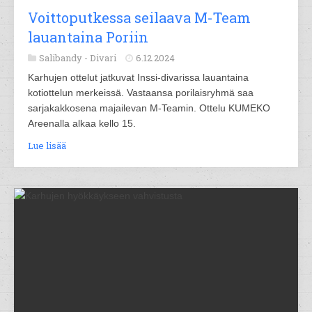
Voittoputkessa seilaava M-Team
lauantaina Poriin
Salibandy -
Divari
6.12.2024
Karhujen ottelut jatkuvat Inssi-divarissa lauantaina
kotiottelun merkeissä. Vastaansa porilaisryhmä saa
sarjakakkosena majailevan M-Teamin. Ottelu KUMEKO
Areenalla alkaa kello 15.
Lue lisää