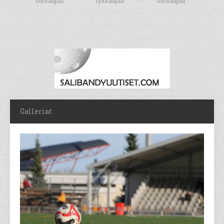
seuraajaa
tykkääjää
seuraajaa
Galleriat