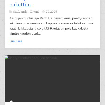
pakettiin
Salibandy -
Divari
9.1.2025
Karhujen puolustaja Vertti Rautavan kausi päättyi ennen
aikojaan polvivammaan. Lappeenrannassa tullut vamma
vaatii leikkausta ja se pitää Rautavan pois kaukalosta
tämän kauden osalta.
Lue lisää