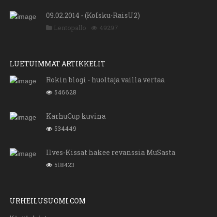
09.02.2014 - (KoIsku-RaisU2)
Lentopallo
49297
LUETUIMMAT ARTIKKELIT
Rokin blogi - huoltaja vailla vertaa
546628
KarhuCup kuvina
534449
Ilves-Kissat hakee revanssia MuSasta
518423
URHEILUSUOMI.COM