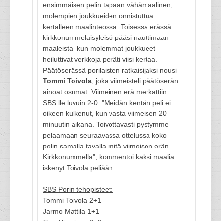
ensimmäisen pelin tapaan vähämaalinen,
molempien joukkueiden onnistuttua
kertalleen maalinteossa. Toisessa erässä
kirkkonummelaisyleisö pääsi nauttimaan
maaleista, kun molemmat joukkueet
heiluttivat verkkoja peräti viisi kertaa.
Päätöserässä porilaisten ratkaisijaksi nousi
Tommi Toivola
, joka viimeisteli päätöserän
ainoat osumat. Viimeinen erä merkattiin
SBS:lle luvuin 2-0. "Meidän kentän peli ei
oikeen kulkenut, kun vasta viimeisen 20
minuutin aikana. Toivottavasti pystymme
pelaamaan seuraavassa ottelussa koko
pelin samalla tavalla mitä viimeisen erän
Kirkkonummella", kommentoi kaksi maalia
iskenyt Toivola peliään.
SBS Porin tehopisteet:
Tommi Toivola 2+1
Jarmo Mattila 1+1