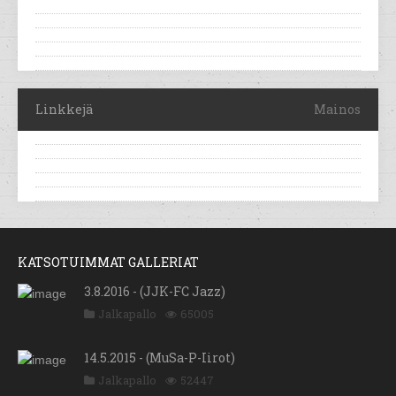
Linkkejä
Mainos
KATSOTUIMMAT GALLERIAT
3.8.2016 - (JJK-FC Jazz)
Jalkapallo
65005
14.5.2015 - (MuSa-P-Iirot)
Jalkapallo
52447