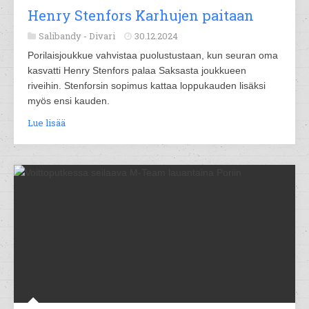
Henry Stenfors Karhujen paitaan
Salibandy -
Divari
30.12.2024
Porilaisjoukkue vahvistaa puolustustaan, kun seuran oma
kasvatti Henry Stenfors palaa Saksasta joukkueen
riveihin. Stenforsin sopimus kattaa loppukauden lisäksi
myös ensi kauden.
Lue lisää