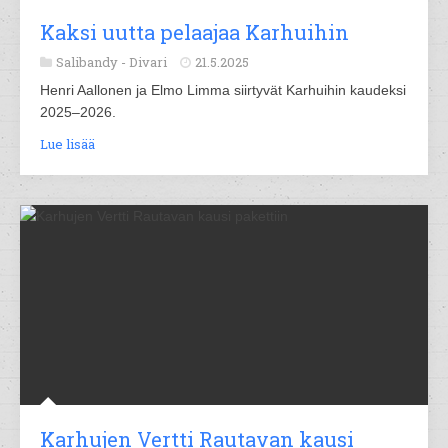
Kaksi uutta pelaajaa Karhuihin
Salibandy -
Divari
21.5.2025
Henri Aallonen ja Elmo Limma siirtyvät Karhuihin kaudeksi
2025–2026.
Lue lisää
Karhujen Vertti Rautavan kausi