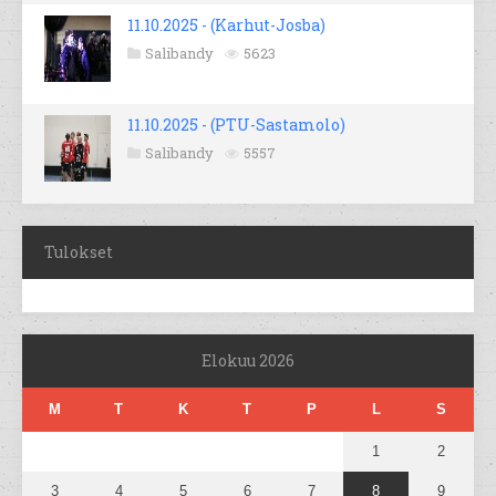
11.10.2025 - (Karhut-Josba)
Salibandy
5623
11.10.2025 - (PTU-Sastamolo)
Salibandy
5557
Tulokset
Elokuu 2026
M
T
K
T
P
L
S
1
2
3
4
5
6
7
8
9