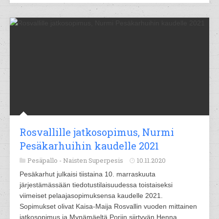
Rosvallille jatkosopimus, Nurmi
Pesäkarhuihin kaudelle 2021
Pesäpallo -
Naisten Superpesis
10.11.2020
Pesäkarhut julkaisi tiistaina 10. marraskuuta
järjestämässään tiedotustilaisuudessa toistaiseksi
viimeiset pelaajasopimuksensa kaudelle 2021.
Sopimukset olivat Kaisa-Maija Rosvallin vuoden mittainen
jatkosopimus ja Mynämäeltä Poriin siirtyvän Henna