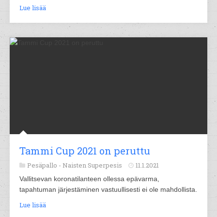
Lue lisää
Tammi Cup 2021 on peruttu
Pesäpallo -
Naisten Superpesis
11.1.2021
Vallitsevan koronatilanteen ollessa epävarma,
tapahtuman järjestäminen vastuullisesti ei ole mahdollista.
Lue lisää