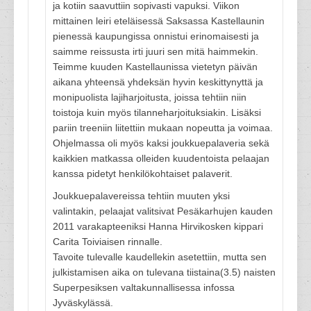
ja kotiin saavuttiin sopivasti vapuksi. Viikon
mittainen leiri eteläisessä Saksassa Kastellaunin
pienessä kaupungissa onnistui erinomaisesti ja
saimme reissusta irti juuri sen mitä haimmekin.
Teimme kuuden Kastellaunissa vietetyn päivän
aikana yhteensä yhdeksän hyvin keskittynyttä ja
monipuolista lajiharjoitusta, joissa tehtiin niin
toistoja kuin myös tilanneharjoituksiakin. Lisäksi
pariin treeniin liitettiin mukaan nopeutta ja voimaa.
Ohjelmassa oli myös kaksi joukkuepalaveria sekä
kaikkien matkassa olleiden kuudentoista pelaajan
kanssa pidetyt henkilökohtaiset palaverit.
Joukkuepalavereissa tehtiin muuten yksi
valintakin, pelaajat valitsivat Pesäkarhujen kauden
2011 varakapteeniksi Hanna Hirvikosken kippari
Carita Toiviaisen rinnalle.
Tavoite tulevalle kaudellekin asetettiin, mutta sen
julkistamisen aika on tulevana tiistaina(3.5) naisten
Superpesiksen valtakunnallisessa infossa
Jyväskylässä.