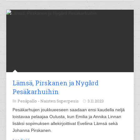
Lämsä, Pirskanen ja Nygård
Pesäkarhuihin
Pesäpallo -
Naisten Superpesis
3.11.2023
Pesäkarhujen joukkueeseen saadaan ensi kaudella neljä
loistavaa pelaajaa Oulusta, kun Emilia ja Annika Linnan
lisäksi sopimuksen allekirjoittivat Eveliina Lämsä sekä
Johanna Pirskanen.