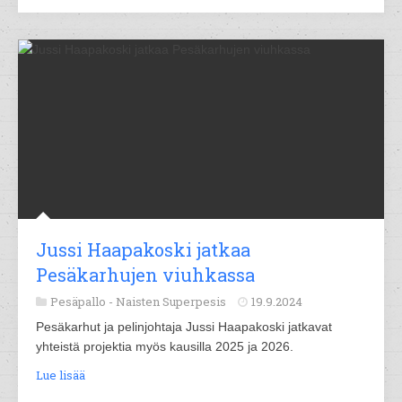
Jussi Haapakoski jatkaa
Pesäkarhujen viuhkassa
Pesäpallo -
Naisten Superpesis
19.9.2024
Pesäkarhut ja pelinjohtaja Jussi Haapakoski jatkavat
yhteistä projektia myös kausilla 2025 ja 2026.
Lue lisää