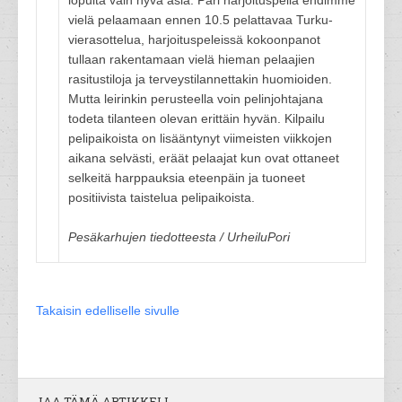
lopulta vain hyvä asia. Pari harjoituspeliä ehdimme
vielä pelaamaan ennen 10.5 pelattavaa Turku-
vierasottelua, harjoituspeleissä kokoonpanot
tullaan rakentamaan vielä hieman pelaajien
rasitustiloja ja terveystilannettakin huomioiden.
Mutta leirinkin perusteella voin pelinjohtajana
todeta tilanteen olevan erittäin hyvän. Kilpailu
pelipaikoista on lisääntynyt viimeisten viikkojen
aikana selvästi, eräät pelaajat kun ovat ottaneet
selkeitä harppauksia eteenpäin ja tuoneet
positiivista taistelua pelipaikoista.
Pesäkarhujen tiedotteesta / UrheiluPori
Takaisin edelliselle sivulle
JAA TÄMÄ ARTIKKELI