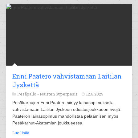
Enni Paatero vahvistamaan Laitilan
Jyskettä
Pesäpallo -
Naisten Superpesis
12.6.2025
Pesäkarhujen Enni Paatero siirtyy lainasopimuksella
vahvistamaan Laitilan Jyskeen edustusjoukkueen rivejä.
Paateron lainasopimus mahdollistaa pelaamisen myös
Pesäkarhut-Akatemian joukkueessa.
Lue lisää