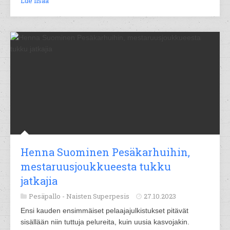
Lue lisää
Henna Suominen Pesäkarhuihin,
mestaruusjoukkueesta tukku
jatkajia
Pesäpallo -
Naisten Superpesis
27.10.2023
Ensi kauden ensimmäiset pelaajajulkistukset pitävät
sisällään niin tuttuja pelureita, kuin uusia kasvojakin.