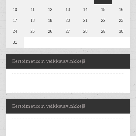
10
11
12
13
14
15
16
17
18
19
20
21
22
23
24
25
26
27
28
29
30
31
Kertoimet.com veikkausvinkkejä
Kertoimet.com veikkausvinkkejä