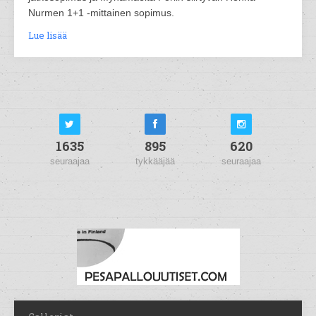
Nurmen 1+1 -mittainen sopimus.
Lue lisää
1635
895
620
seuraajaa
tykkääjää
seuraajaa