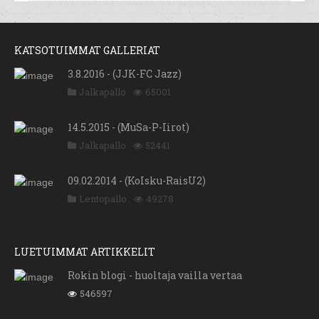
KATSOTUIMMAT GALLERIAT
3.8.2016 - (JJK-FC Jazz)
Jalkapallo
65001
14.5.2015 - (MuSa-P-Iirot)
Jalkapallo
52441
09.02.2014 - (KoIsku-RaisU2)
Lentopallo
49278
LUETUIMMAT ARTIKKELIT
Rokin blogi - huoltaja vailla vertaa
546597