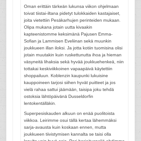
Oman erittäin tärkeän lukunsa viikon ohjelmaan
toivat tiistai-iltana pidetyt tulokkaiden kastajaiset,
joita vietettiin Pesäkarhujen perinteiden mukaan.
Olipa mukana jotain uutta kivaakin
kapteenistomme keksimänä Pajusen Emma-
Sofian ja Lammisen Eveliinan sekä muunkin
joukkueen illan iloksi. Ja jotta kotiin tuomisina olisi
jotain muutakin kuin ruskettunutta ihoa ja hieman
väsyneitä lihaksia sekä hyvää joukkuehenkeä, niin
tottakai keskiviikkoinen vapaapäivä käytettiin
shoppailuun. Koblenzin kaupunki lukuisine
kauppoineen tarjosi siihen hyvät puitteet ja jos
vielä rahaa sattui jäämään, taisipa joku tehdä
ostoksia lähtöpäivänä Dusseldorfin
lentokentälläkin.
Superpesiskauden alkuun on enää puolitoista
viikkoa. Leirimme osui tällä kertaa lähemmäksi
sarja-avausta kuin koskaan ennen, mutta
joukkueen tiivistymisen kannalta se taisi olla