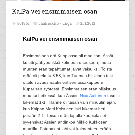
KalPa vei ensimmäisen osan
501961
Jääkiekko -
Liiga
21.1.2012
KalPa vei ensimmäisen osan
Ensimmäinen erä Kuopiossa oli maaliton. Ässät
kulutti jäähypenkkiä kolmeen otteeseen, mutta
muuten erän tapahtumat jäivät vaisuiksi. Toista
erää oli pelattu 3:53, kun Tuomas Kiiskinen teki
ottelun avausmaalin entisen ässäkapteeni
Kuparisen syötöstä. Ensimmäisen erän hiljaisuus
muuttui hetkessä, kun Ässien
Nico Aaltonen
tasoitti
lukemat 1-1. Tilanne oli tasan vain minuutin ajan,
kun Kalpan Matti Koistinen iski lukemat heti
perään 2-1. Toisen erän lopulla kuopiolaiset
syvensivät Ässien ahdinkoa Mikko Kukkosen
maalilla. Patapaidat lähtivät kolmanteen erään