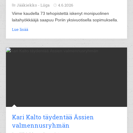
Jääkiekko -
Liiga
4.6.2026
Viime kaudella 73 tehopistettä iskenyt monipuolinen
laitahyökkääjä saapuu Poriin yksivuotisella sopimuksella.
Lue lisää
Kari Kalto täydentää Ässien
valmennusryhmän