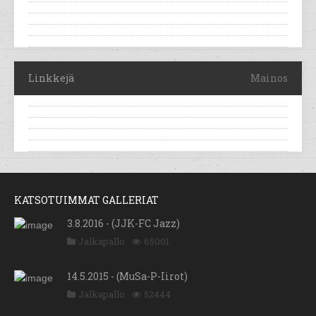
Linkkejä
Mainos
KATSOTUIMMAT GALLERIAT
3.8.2016 - (JJK-FC Jazz)
Jalkapallo
65001
14.5.2015 - (MuSa-P-Iirot)
Jalkapallo
52444