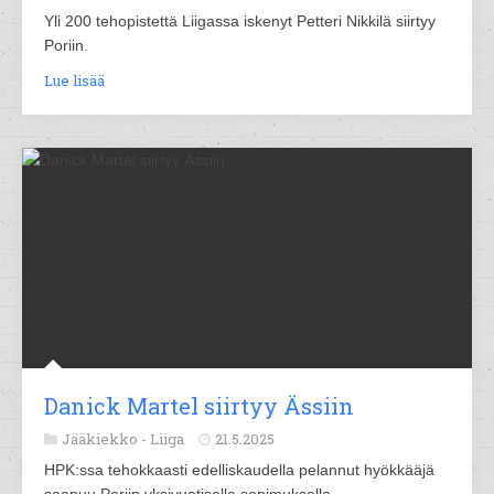
Yli 200 tehopistettä Liigassa iskenyt Petteri Nikkilä siirtyy
Poriin.
Lue lisää
Danick Martel siirtyy Ässiin
Jääkiekko -
Liiga
21.5.2025
HPK:ssa tehokkaasti edelliskaudella pelannut hyökkääjä