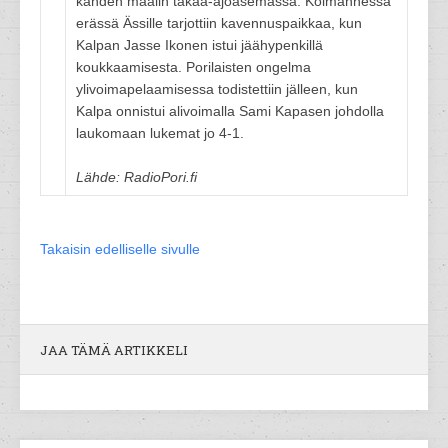
kahden maalin takaa-ajoasemassa. Kolmannessa
erässä Ässille tarjottiin kavennuspaikkaa, kun
Kalpan Jasse Ikonen istui jäähypenkillä
koukkaamisesta. Porilaisten ongelma
ylivoimapelaamisessa todistettiin jälleen, kun
Kalpa onnistui alivoimalla Sami Kapasen johdolla
laukomaan lukemat jo 4-1.
Lähde: RadioPori.fi
Takaisin edelliselle sivulle
JAA TÄMÄ ARTIKKELI