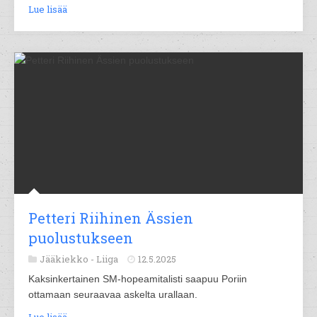
Lue lisää
Petteri Riihinen Ässien
puolustukseen
Jääkiekko -
Liiga
12.5.2025
Kaksinkertainen SM-hopeamitalisti saapuu Poriin
ottamaan seuraavaa askelta urallaan.