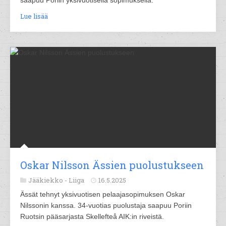
saapuu Poriin yksivuotisella sopimuksella.
Lue lisää
Oskar Nilsson Ässien puolustukseen
Jääkiekko -
Liiga
16.5.2025
Ässät tehnyt yksivuotisen pelaajasopimuksen Oskar
Nilssonin kanssa. 34-vuotias puolustaja saapuu Poriin
Ruotsin pääsarjasta Skellefteå AIK:in riveistä.