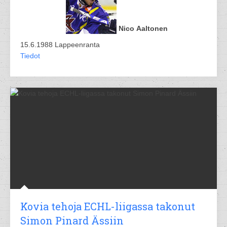
Nico Aaltonen
15.6.1988 Lappeenranta
Tiedot
Kovia tehoja ECHL-liigassa takonut
Simon Pinard Ässiin