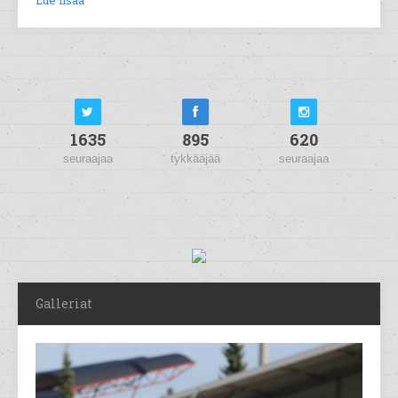
Lue lisää
1635
895
620
seuraajaa
tykkääjää
seuraajaa
Galleriat