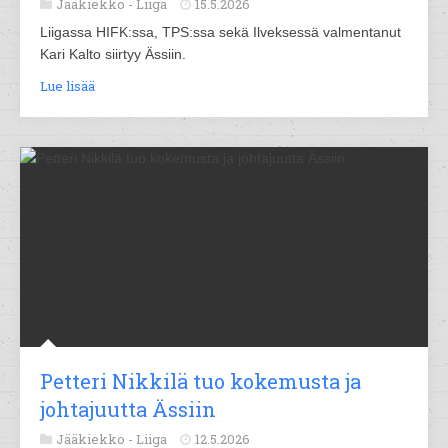
Jääkiekko -
Liiga
15.5.2026
Liigassa HIFK:ssa, TPS:ssa sekä Ilveksessä valmentanut
Kari Kalto siirtyy Ässiin.
Lue lisää
Petteri Nikkilä tuo kokemusta ja
johtajuutta Ässiin
Jääkiekko -
Liiga
12.5.2026