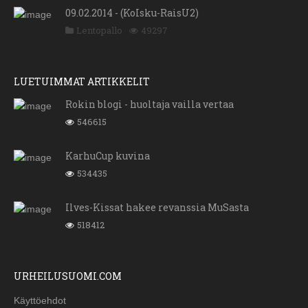
09.02.2014 - (KoIsku-RaisU2)
Lentopallo
49297
LUETUIMMAT ARTIKKELIT
Rokin blogi - huoltaja vailla vertaa
546615
KarhuCup kuvina
534435
Ilves-Kissat hakee revanssia MuSasta
518412
URHEILUSUOMI.COM
Käyttöehdot