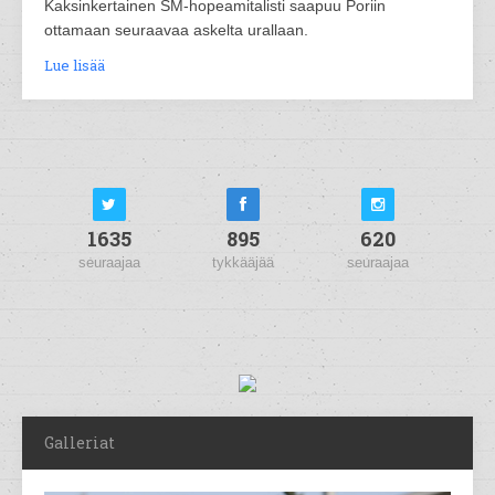
Kaksinkertainen SM-hopeamitalisti saapuu Poriin
ottamaan seuraavaa askelta urallaan.
Lue lisää
1635
895
620
seuraajaa
tykkääjää
seuraajaa
Galleriat