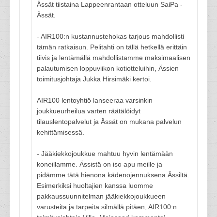
Ässät tiistaina Lappeenrantaan otteluun SaiPa -
Ässät.
- AIR100:n kustannustehokas tarjous mahdollisti
tämän ratkaisun. Pelitahti on tällä hetkellä erittäin
tiivis ja lentämällä mahdollistamme maksimaalisen
palautumisen loppuviikon kotiotteluihin, Ässien
toimitusjohtaja Jukka Hirsimäki kertoi.
AIR100 lentoyhtiö lanseeraa varsinkin
joukkueurheilua varten räätälöidyt
tilauslentopalvelut ja Ässät on mukana palvelun
kehittämisessä.
- Jääkiekkojoukkue mahtuu hyvin lentämään
koneillamme. Ässistä on iso apu meille ja
pidämme tätä hienona kädenojennuksena Ässiltä.
Esimerkiksi huoltajien kanssa luomme
pakkaussuunnitelman jääkiekkojoukkueen
varusteita ja tarpeita silmällä pitäen, AIR100:n