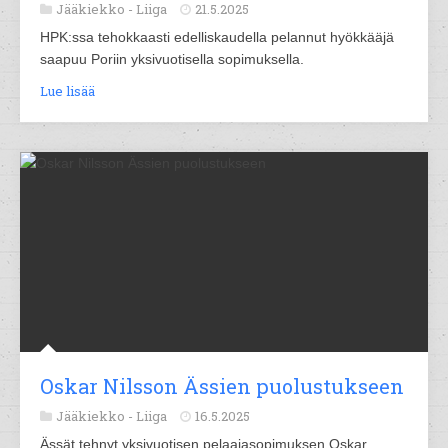
Jääkiekko -
Liiga
21.5.2025
HPK:ssa tehokkaasti edelliskaudella pelannut hyökkääjä
saapuu Poriin yksivuotisella sopimuksella.
Lue lisää
Oskar Nilsson Ässien puolustukseen
Jääkiekko -
Liiga
16.5.2025
Ässät tehnyt yksivuotisen pelaajasopimuksen Oskar