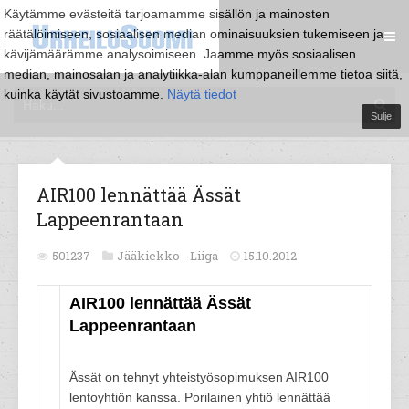
Käytämme evästeitä tarjoamamme sisällön ja mainosten
räätälöimiseen, sosiaalisen median ominaisuuksien tukemiseen ja
kävijämäärämme analysoimiseen. Jaamme myös sosiaalisen
median, mainosalan ja analytiikka-alan kumppaneillemme tietoa siitä,
kuinka käytät sivustoamme.
Näytä tiedot
Sulje
AIR100 lennättää Ässät
Lappeenrantaan
501237
Jääkiekko -
Liiga
15.10.2012
AIR100 lennättää Ässät
Lappeenrantaan
Ässät on tehnyt yhteistyösopimuksen AIR100
lentoyhtiön kanssa. Porilainen yhtiö lennättää