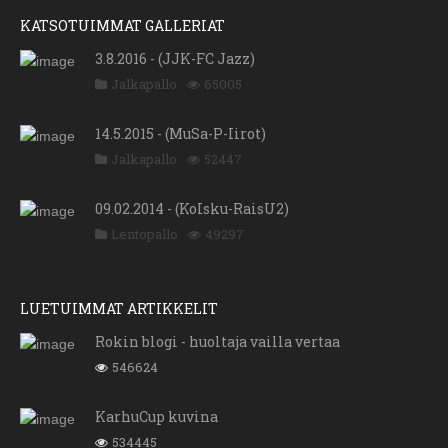
KATSOTUIMMAT GALLERIAT
3.8.2016 - (JJK-FC Jazz)
Jalkapallo
65005
14.5.2015 - (MuSa-P-Iirot)
Jalkapallo
52447
09.02.2014 - (KoIsku-RaisU2)
Lentopallo
49297
LUETUIMMAT ARTIKKELIT
Rokin blogi - huoltaja vailla vertaa
546624
KarhuCup kuvina
534445