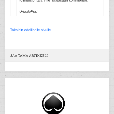
toimitusjohtaja Ville Majasaari kommentoi.
UrheiluPori
Takaisin edelliselle sivulle
JAA TÄMÄ ARTIKKELI