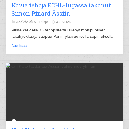
Kovia tehoja ECHL-liigassa takonut
Simon Pinard Ässiin
Jääkiekko -
Liiga
4.6.2026
Viime kaudella 73 tehopistettä iskenyt monipuolinen
laitahyökkääjä saapuu Poriin yksivuotisella sopimuksella.
Lue lisää