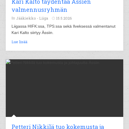
Kari Kalto täydentää Ässien
valmennusryhmän
Jääkiekko -
Liiga
15.5.2026
Liigassa HIFK:ssa, TPS:ssa sekä Ilveksessä valmentanut
Kari Kalto siirtyy Ässiin.
Lue lisää
Petteri Nikkilä tuo kokemusta ja