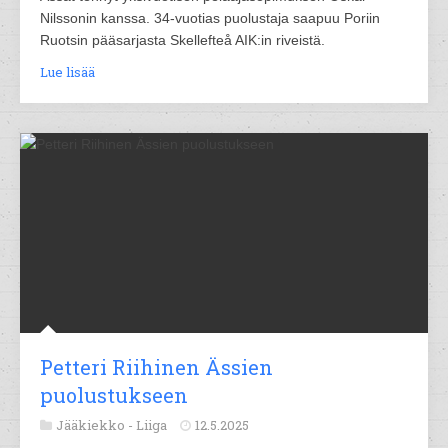
Nilssonin kanssa. 34-vuotias puolustaja saapuu Poriin
Ruotsin pääsarjasta Skellefteå AIK:in riveistä.
Lue lisää
Petteri Riihinen Ässien
puolustukseen
Jääkiekko -
Liiga
12.5.2025