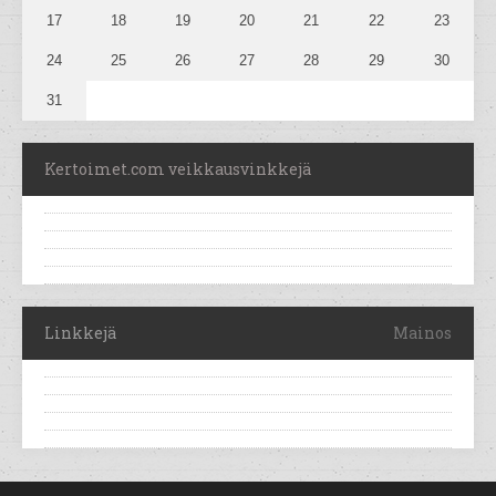
17
18
19
20
21
22
23
24
25
26
27
28
29
30
31
Kertoimet.com veikkausvinkkejä
Linkkejä
Mainos