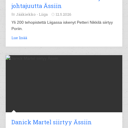
johtajuutta Ässiin
Jääkiekko -
Liiga
12.5.2026
Yli 200 tehopistettä Liigassa iskenyt Petteri Nikkilä siirtyy
Poriin.
Lue lisää
Danick Martel siirtyy Ässiin