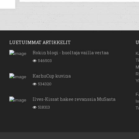
LUETUIMMAT ARTIKKELIT
U
Rokin blogi - huoltaja vailla vertaa
K
546503
T
M
R
KarhuCup kuvina
Y
534320
F
Ilves-Kissat hakee revanssia MuSasta
I
518313
T