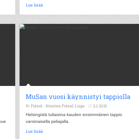
Lue lisää
MuSan vuosi käynnistyi tappiolla
Futsal -
Naisten Futsal-Liiga
2.1.2021
Helsingistä tuliaisina kauden ensimmäinen tappio
kue
varsinaisella peliajalla.
Lue lisää