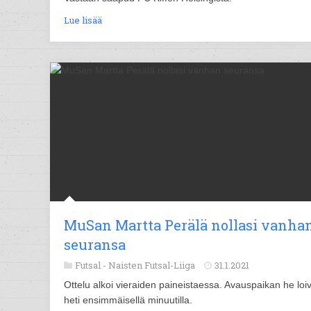
Lue lisää
MuSan Martta Perälä nollasi vanha
seuransa
Futsal -
Naisten Futsal-Liiga
31.1.2021
Ottelu alkoi vieraiden paineistaessa. Avauspaikan he loiv
heti ensimmäisellä minuutilla.