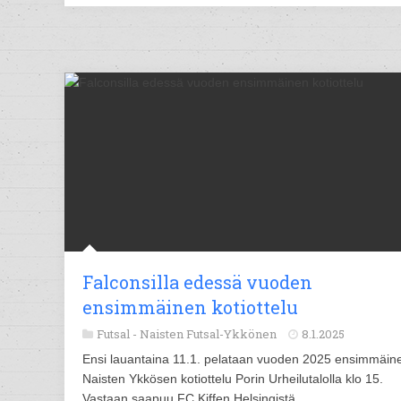
Falconsilla edessä vuoden
ensimmäinen kotiottelu
Futsal -
Naisten Futsal-Ykkönen
8.1.2025
Ensi lauantaina 11.1. pelataan vuoden 2025 ensimmäin
Naisten Ykkösen kotiottelu Porin Urheilutalolla klo 15.
Vastaan saapuu FC Kiffen Helsingistä.