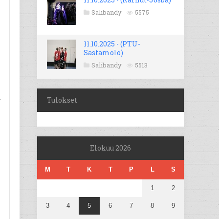
Salibandy
5575
11.10.2025 - (PTU-
Sastamolo)
Salibandy
5513
.
Tulokset
Elokuu 2026
M
T
K
T
P
L
S
1
2
3
4
5
6
7
8
9