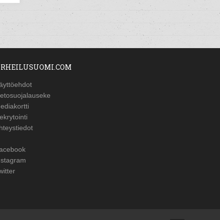
RHEILUSUOMI.COM
äyttöehdot
ietosuojalauseke
ediakortti
ekrytointi
hteystiedot
acebook
nstagram
witter