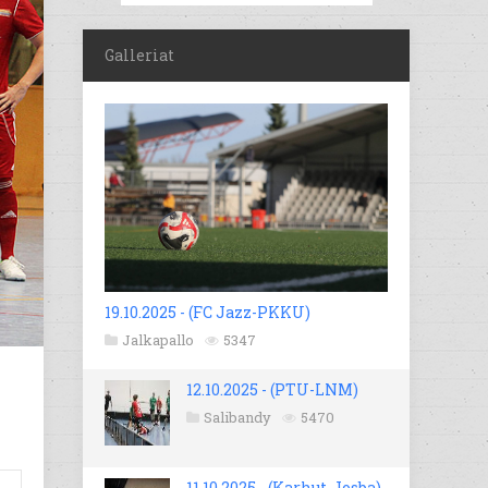
Galleriat
19.10.2025 - (FC Jazz-PKKU)
Jalkapallo
5347
12.10.2025 - (PTU-LNM)
Salibandy
5470
11.10.2025 - (Karhut-Josba)