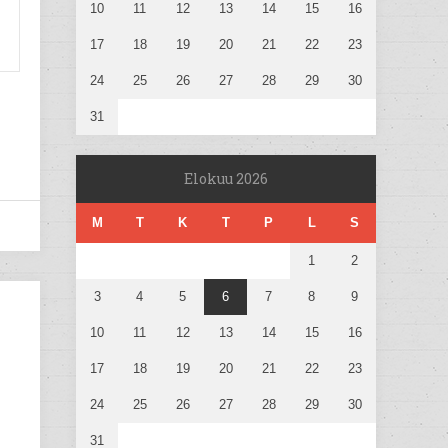
10
11
12
13
14
15
16
17
18
19
20
21
22
23
24
25
26
27
28
29
30
31
Elokuu 2026
M
T
K
T
P
L
S
1
2
3
4
5
6
7
8
9
10
11
12
13
14
15
16
17
18
19
20
21
22
23
24
25
26
27
28
29
30
31