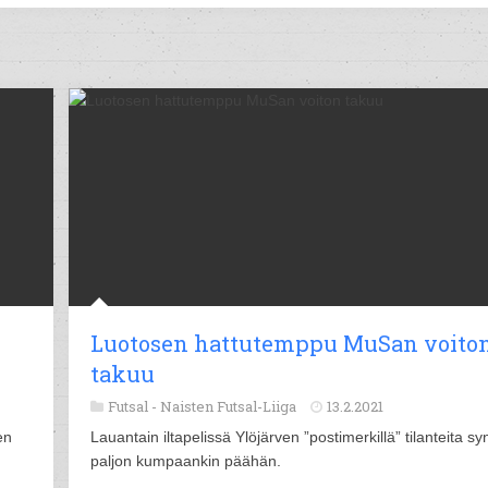
Luotosen hattutemppu MuSan voito
takuu
Futsal -
Naisten Futsal-Liiga
13.2.2021
en
Lauantain iltapelissä Ylöjärven ”postimerkillä” tilanteita syn
paljon kumpaankin päähän.