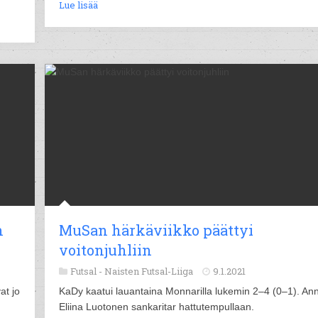
Lue lisää
n
MuSan härkäviikko päättyi
voitonjuhliin
Futsal -
Naisten Futsal-Liiga
9.1.2021
at jo
KaDy kaatui lauantaina Monnarilla lukemin 2–4 (0–1). Ann
Eliina Luotonen sankaritar hattutempullaan.