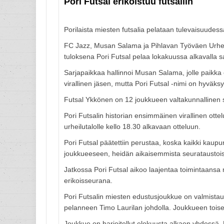
Pori Futsal erikoistuu futsaliin
Porilaista miesten futsalia pelataan tulevaisuudess
FC Jazz, Musan Salama ja Pihlavan Työväen Urheil
tuloksena Pori Futsal pelaa lokakuussa alkavalla 
Sarjapaikkaa hallinnoi Musan Salama, jolle paikka on
virallinen jäsen, mutta Pori Futsal -nimi on hyväks
Futsal Ykkönen on 12 joukkueen valtakunnallinen sa
Pori Futsalin historian ensimmäinen virallinen otte
urheilutalolle kello 18.30 alkavaan otteluun.
Pori Futsal päätettiin perustaa, koska kaikki kaupu
joukkueeseen, heidän aikaisemmista seurataustoist
Jatkossa Pori Futsal aikoo laajentaa toimintaansa m
erikoisseurana.
Pori Futsalin miesten edustusjoukkue on valmistaut
pelanneen Timo Laurilan johdolla. Joukkueen toise
Joukkue on harjoitellut elokuusta alkaen yhdessä. 