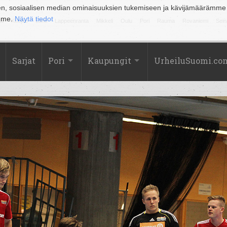
en, sosiaalisen median ominaisuuksien tukemiseen ja kävijämäärämme
amme.
Näytä tiedot
la
Kuopio
Lahti
Lappeenranta
Mikkeli
Oulu
Pori
Rauma
Rovaniemi
Sein
Sarjat
Pori
Kaupungit
UrheiluSuomi.co