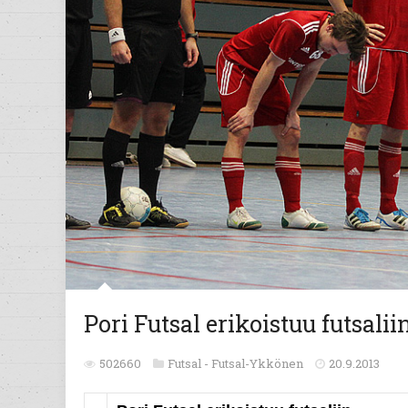
Pori Futsal erikoistuu futsalii
502660
Futsal -
Futsal-Ykkönen
20.9.2013