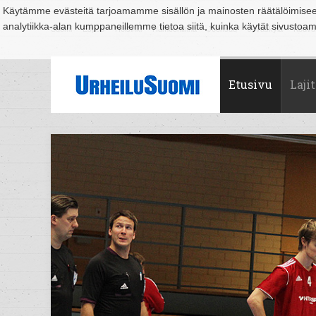
Käytämme evästeitä tarjoamamme sisällön ja mainosten räätälöimise
analytiikka-alan kumppaneillemme tietoa siitä, kuinka käytät sivusto
Suomi
Espoo
Helsinki
Hämeenlinna
Joensuu
Jyväskylä
Kouvo
Etusivu
Lajit