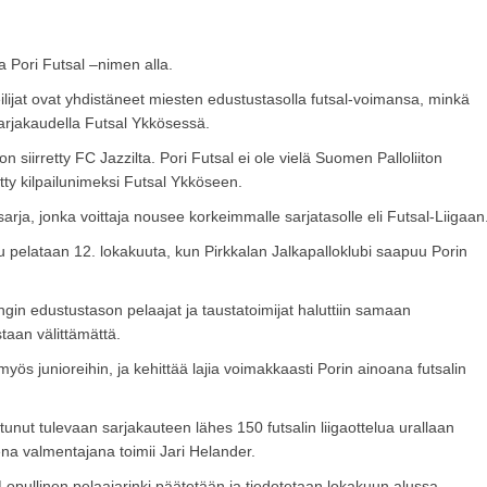
a Pori Futsal –nimen alla.
ijat ovat yhdistäneet miesten edustustasolla futsal-voimansa, minkä
sarjakaudella Futsal Ykkösessä.
 siirretty FC Jazzilta. Pori Futsal ei ole vielä Suomen Palloliiton
ytty kilpailunimeksi Futsal Ykköseen.
rja, jonka voittaja nousee korkeimmalle sarjatasolle eli Futsal-Liigaan
lu pelataan 12. lokakuuta, kun Pirkkalan Jalkapalloklubi saapuu Porin
ngin edustustason pelaajat ja taustatoimijat haluttiin samaan
aan välittämättä.
yös junioreihin, ja kehittää lajia voimakkaasti Porin ainoana futsalin
unut tulevaan sarjakauteen lähes 150 futsalin liigaottelua urallaan
na valmentajana toimii Jari Helander.
Lopullinen pelaajarinki päätetään ja tiedotetaan lokakuun alussa.