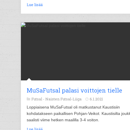
Lue lisää
MuSaFutsal palasi voittojen tielle
Futsal -
Naisten Futsal-Liiga
6.1.2021
Loppiaisena MuSaFutsal oli matkustanut Kaustisiin
kohdatakseen paikallisen Pohjan-Veikot. Kaustisilta jouk
saalisti viime hetken maalilla 3-4 voiton.
Lue lisää