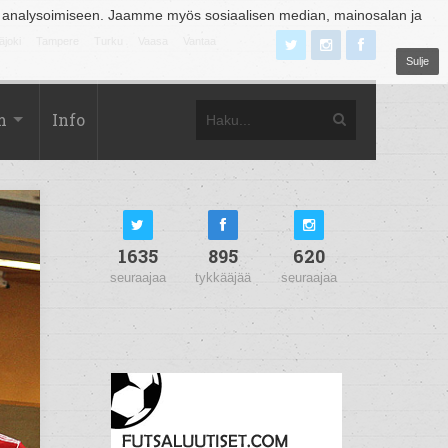
 analysoimiseen. Jaamme myös sosiaalisen median, mainosalan ja
äjoki
Tampere
Turku
Vaasa
Vantaa
Sulje
m
Info
1635
895
620
seuraajaa
tykkääjää
seuraajaa