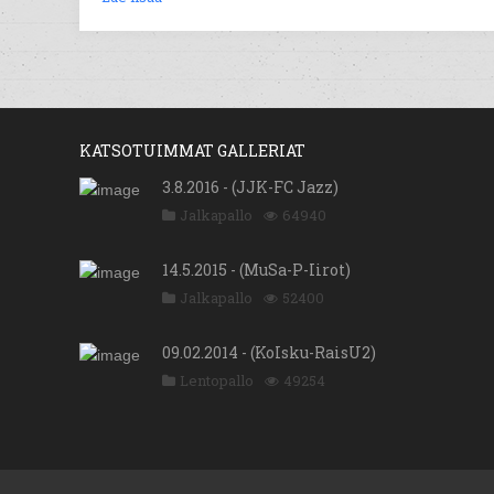
KATSOTUIMMAT GALLERIAT
3.8.2016 - (JJK-FC Jazz)
Jalkapallo
64940
14.5.2015 - (MuSa-P-Iirot)
Jalkapallo
52400
09.02.2014 - (KoIsku-RaisU2)
Lentopallo
49254