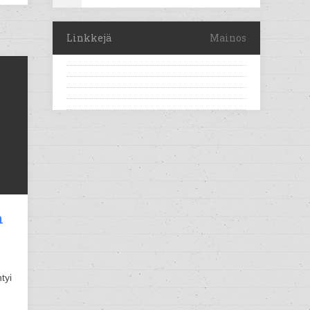
Linkkejä
Mainos
n
tyi